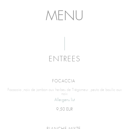
MENU
ENTREES
FOCACCIA
Focaccia ,noix de jambon aux herbes de Trégomeur ,pesto de basilic aux
noix
Allergens list
9,50 EUR