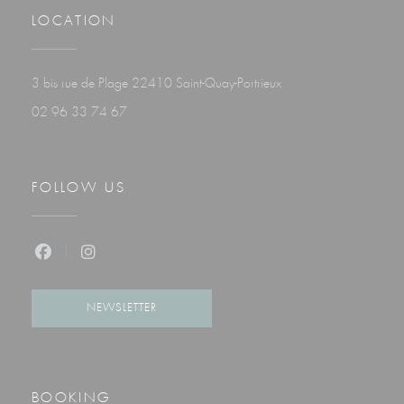
LOCATION
((opens in a new windo
3 bis rue de Plage 22410 Saint-Quay-Portrieux
02 96 33 74 67
FOLLOW US
Facebook ((opens in a new window))
Instagram ((opens in a new window))
NEWSLETTER
BOOKING