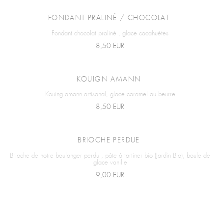
FONDANT PRALINÉ / CHOCOLAT
Fondant chocolat praliné , glace cacahuètes
8,50 EUR
KOUIGN AMANN
Kouing amann artisanal, glace caramel au beurre
8,50 EUR
BRIOCHE PERDUE
Brioche de notre boulanger perdu , pâte à tartiner bio (Jardin Bio), boule de
glace vanille
9,00 EUR