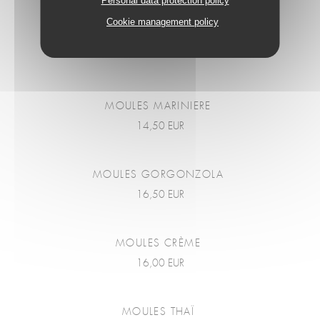
Personal data protection policy
Cookie management policy
MOULES
MOULES MARINIERE
14,50 EUR
MOULES GORGONZOLA
16,50 EUR
MOULES CRÈME
16,00 EUR
MOULES THAÏ