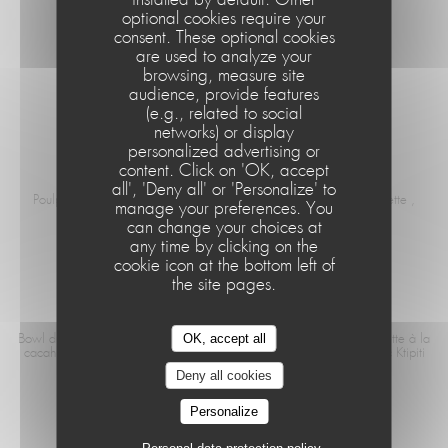
installed by default. Other
optional cookies require your
consent. These optional cookies
MENU ENFANT
are used to analyze your
browsing, measure site
Steak haché et frite ou Fish and chips Boisson et Glace
audience, provide features
12,00 EUR
(e.g., related to social
networks) or display
personalized advertising or
content. Click on 'OK, accept
POULPE
Le Café de la Plage
all', 'Deny all' or 'Personalize' to
Poulpe grillé, purée de coco au sésame , sauce chimichurri , roquette ,
manage your preferences. You
légume de la ferme
can change your choices at
21,50 EUR
any time by clicking on the
cookie icon at the bottom left of
the site pages.
BOWL DU CAFÉ
OK, accept all
Bowl du café Tataki de thon , algues Wakamé/fève , sauce Vinaigrette à la
cacahuètes, mangue , riz sushi , tomate Version Végétarienne : avec Ktipiti
Deny all cookies
19,50 EUR
Personalize