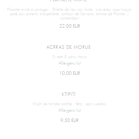
PLANCHE MIXTE
Planche mixte à partager , Rillette de lieu noir fumé , crevettes rose/mayo,
paté aux piments d’espellette, jambon de Serrano, tomme de Plaintel /
camembert
22,00 EUR
ACRRAS DE MORUE
Sweet & spicy mayo
Allergens list
10,00 EUR
KTIPITI
Ktipiti de tomate confite , feta , pain suedois
Allergens list
9,50 EUR