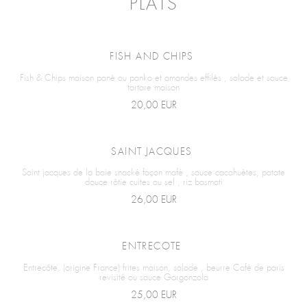
PLATS
FISH AND CHIPS
Fish & Chips maison pané au panko et amandes effilés , salade et sauce
tartare maison
20,00 EUR
SAINT JACQUES
Saint jacques de la baie snacké façon mafé , sauce cacahuètes, patate
douce rôtie cuites au sel , riz basmati
26,00 EUR
ENTRECOTE
Entrecôte, (origine France) frites maison, salade , beurre Café de paris
revisité ou sauce Gorgonzola
25,00 EUR