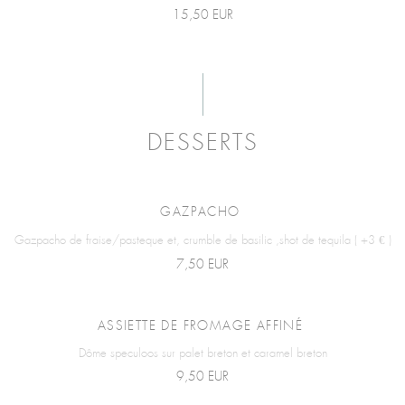
15,50 EUR
DESSERTS
GAZPACHO
Gazpacho de fraise/pasteque et, crumble de basilic ,shot de tequila ( +3 € )
7,50 EUR
ASSIETTE DE FROMAGE AFFINÉ
Dôme speculoos sur palet breton et caramel breton
9,50 EUR