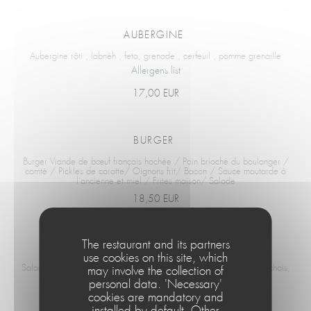
AUBERGINE
Aubergine rôti , labnéh , feta, grenade , cerfeuil , pomme grenaille
Allergens list
17,00 EUR
BURGER
Burger Viande de bœuf français hachée / Pain brioché du boulanger /
comté / Pickles de carotte/ Oignons frit/ Bacon / Sauce moutarde à
l’ancienne et miel / Frites maison/ Salade
18,50 EUR
The restaurant and its partners
SALADE CESAR
use cookies on this site, which
Salade césar ,salade, croûtons, oeuf dur Bio , sauce césar aux anchois,
may involve the collection of
pickles , poulet ,copeaux de parmesan
personal data. 'Necessary'
19,50 EUR
cookies are mandatory and