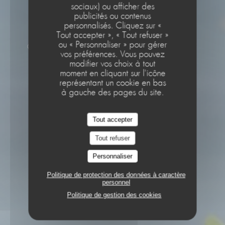
sociaux) ou afficher des
Le Café de la Plage
publicités ou contenus
personnalisés. Cliquez sur «
Le Café de la Plage
Tout accepter », « Tout refuser »
ou « Personnaliser » pour gérer
CUISINE DE MARCHÉ
3 BIS RUE DE PLAGE
vos préférences. Vous pouvez
22410 SAINT-QUAY-PORTRIEUX
modifier vos choix à tout
moment en cliquant sur l'icône
représentant un cookie en bas
à gauche des pages du site.
Tout accepter
Tout refuser
Personnaliser
Politique de protection des données à caractère
personnel
Politique de gestion des cookies