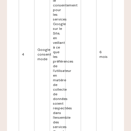
le
consentement
pour
les
services
Google
sur le
Site,
en
veillant
à ce
Google
que
6
4
consent
les
mois
mode
préférences
de
l'utilisateur
en
matière
de
collecte
de
données
soient
respectées
dans
l'ensemble
des
services