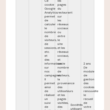
Ce
les
cookie
pages
Google
du
Analytics,
restaurant
permet
sur
de
les
calculer
réseaux
le
sociaux
nombre
ou
de
entre
visiteurs,
le
de
site
sessions,
et les
etc.
réseaux
et
sociaux,
des
et
informations
sur le
2 ans
sur
nombre
(le
nos
de
module
campagnes.
visiteurs,
de
Il
la
gestion
permet
provenance
des
ainsi
des
cookies
de
utilisateurs
renouvelle
réaliser
et les
le
un
pages
recueil
suivi
visitées,
de
Sociétés
de
des
votre
utilisant