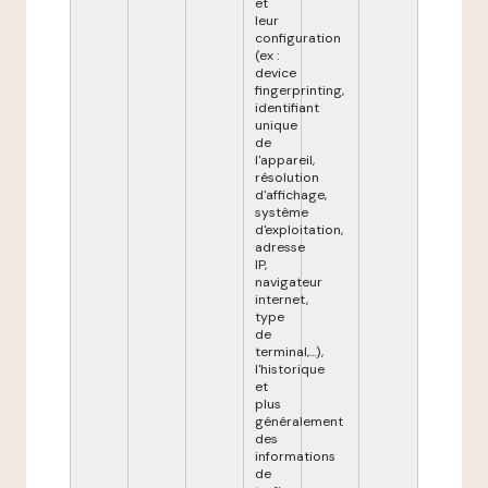
et
leur
configuration
(ex :
device
fingerprinting,
identifiant
unique
de
l'appareil,
résolution
d'affichage,
système
d'exploitation,
adresse
IP,
navigateur
internet,
type
de
terminal,...),
l'historique
et
plus
généralement
des
informations
de