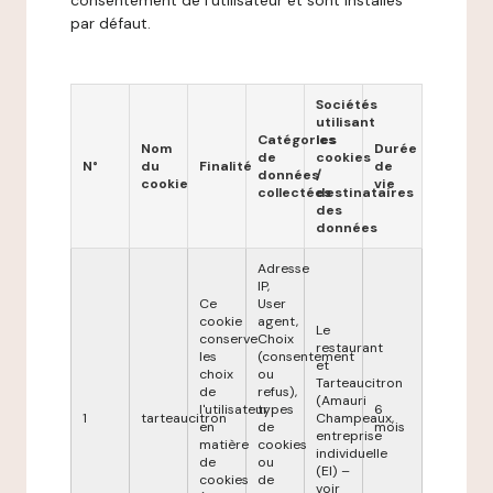
consentement de l'utilisateur et sont installés
par défaut.
Sociétés
utilisant
Catégories
les
Nom
Durée
de
cookies
N°
du
Finalité
de
données
/
cookie
vie
collectées
destinataires
des
données
Adresse
IP,
Ce
User
cookie
agent,
Le
conserve
Choix
restaurant
les
(consentement
et
choix
ou
Tarteaucitron
de
refus),
(Amauri
l'utilisateur
types
6
1
tarteaucitron
Champeaux,
en
de
mois
entreprise
matière
cookies
individuelle
de
ou
(EI) –
cookies
de
voir