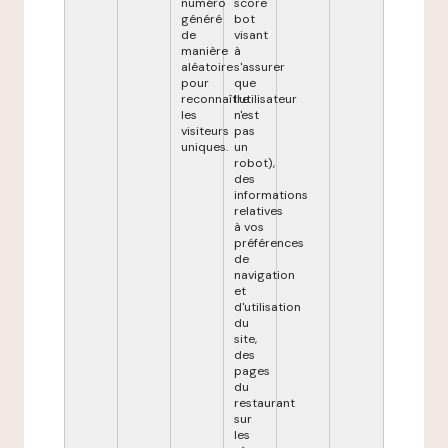
numéro
score
généré
bot
de
visant
manière
à
aléatoire
s'assurer
pour
que
reconnaître
l'utilisateur
les
n'est
visiteurs
pas
uniques.
un
robot),
des
informations
relatives
à vos
préférences
de
navigation
et
d'utilisation
du
site,
des
pages
du
restaurant
sur
les