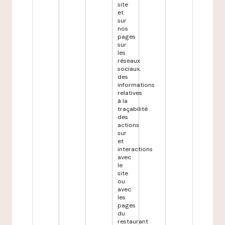
site
et
sur
nos
pages
sur
les
réseaux
sociaux,
des
informations
relatives
à la
traçabilité
des
actions
sur
et
interactions
avec
le
site
ou
avec
les
pages
du
restaurant