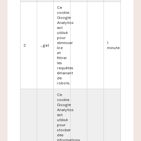
Ce
cookie
Google
Analytics
est
utilisé
pour
diminuer
1
2
_gat
lire
minute
et
filtrer
les
requêtes
émanant
de
robots.
Ce
cookie
Google
Analytics
est
utilisé
pour
stocker
des
informations