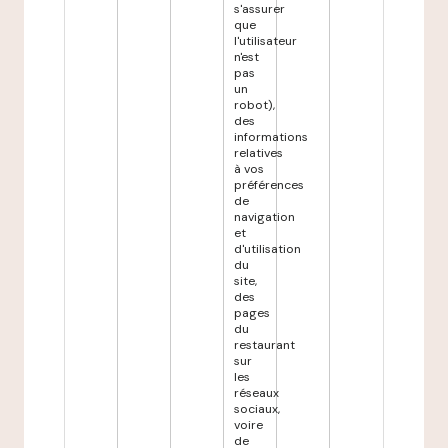
s'assurer
que
l'utilisateur
n'est
pas
un
robot),
des
informations
relatives
à vos
préférences
de
navigation
et
d'utilisation
du
site,
des
pages
du
restaurant
sur
les
réseaux
sociaux,
voire
de