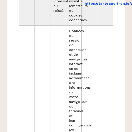
(consentement
vendors
https://tarteaucitron.io/
ou
(émetteurs
refus).
de
cookies)
concernés
Données
de
session,
de
connexion
et de
navigation
Internet,
en ce
incluant
notamment
des
informations
sur
votre
navigateur
ou
terminal
et
leur
configuration
(ex :