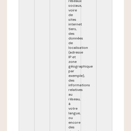
réseaux
sociaux,
voire
de
sites
internet
tiers,
des
données
de
localisation
(adresse
IP et
zone
géographique
par
exemple),
des
informations
relatives
au
réseau,
à
votre
langue,
ou
encore
des