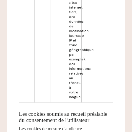
sites
internet
tiers,
des
données
de
localisation
(adresse
IP et
zone
géographique
par
exemple),
des
informations
relatives
au
réseau,
à
votre
langue.
Les cookies soumis au recueil préalable
du consentement de l'utilisateur
Les cookies de mesure d'audience