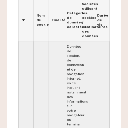
Sociétés
utilisant
Catégories
les
Nom
Durée
de
cookies
N°
du
Finalité
de
données
/
cookie
vie
collectées
destinataires
des
données
Données
de
session,
de
connexion
et de
navigation
Internet,
en ce
incluant
notamment
des
informations
sur
votre
navigateur
ou
terminal