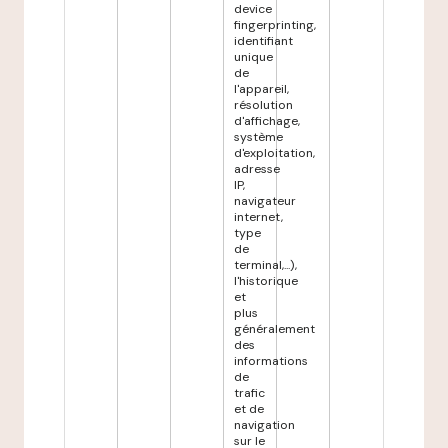
device
fingerprinting,
identifiant
unique
de
l'appareil,
résolution
d'affichage,
système
d'exploitation,
adresse
IP,
navigateur
internet,
type
de
terminal,...),
l'historique
et
plus
généralement
des
informations
de
trafic
et de
navigation
sur le