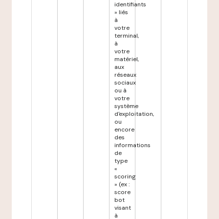
identifiants
» liés
à
votre
terminal,
à
votre
matériel,
aux
réseaux
sociaux
ou à
votre
système
d'exploitation,
ou
encore
des
informations
de
type
«
scoring
» (ex :
score
bot
visant
à