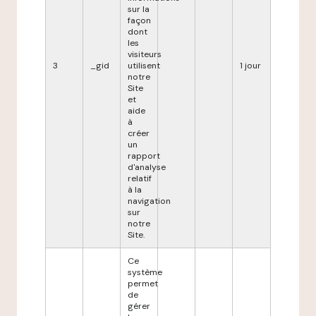
sur la
façon
dont
les
visiteurs
3
_gid
utilisent
1 jour
notre
Site
et
aide
à
créer
un
rapport
d'analyse
relatif
à la
navigation
sur
notre
Site.
Ce
système
permet
de
gérer