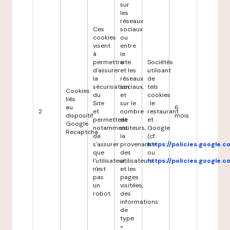
sur
les
réseaux
Ces
sociaux
cookies
ou
visent
entre
à
le
permettre
site
Sociétés
d'assurer
et les
utilisant
la
réseaux
de
sécurisation
sociaux,
tels
Cookies
du
et
cookies
liés
Site
sur le
: le
au
6
2
et
nombre
restaurant
dispositif
mois
permettent
de
et
Google
notamment
visiteurs,
Google
Recaptcha
de
la
(cf.
s'assurer
provenance
https://policies.google.
que
des
ou
l'utilisateur
utilisateurs
https://policies.google.
n'est
et les
pas
pages
un
visitées,
robot.
des
informations
de
type
«