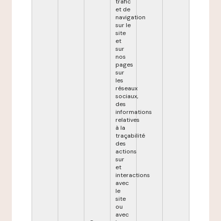
trafic
et de
navigation
sur le
site
et
sur
nos
pages
sur
les
réseaux
sociaux,
des
informations
relatives
à la
traçabilité
des
actions
sur
et
interactions
avec
le
site
ou
avec