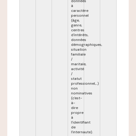
données
à
caractère
personnel
(âge,
genre,
centres
d'intérêts,
données
démographiques,
situation
familiale
/
maritale,
activité
/
statut
professionnel,...)
non
nominatives
(c'est-
à-
dire
propre
à
l'identifiant
de
l'internaute).