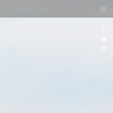
Cookie管理面板
Le Café de la Plage
Fac
Ins