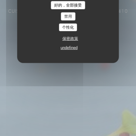
Le Café de la Plage
好的，全部接受
CUISINE DEMARCHÉ
3 BIS RUE DE PLAGE 22410
禁用
SAINT-QUAY-PORTRIEUX
个性化
保密政策
undefined