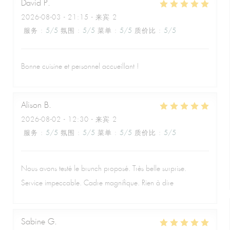
David
P
2026-08-03
- 21:15 - 来宾 2
服务
:
5
/5
氛围
:
5
/5
菜单
:
5
/5
质价比
:
5
/5
Bonne cuisine et personnel accueillant !
Alison
B
2026-08-02
- 12:30 - 来宾 2
服务
:
5
/5
氛围
:
5
/5
菜单
:
5
/5
质价比
:
5
/5
Nous avons testé le brunch proposé. Très belle surprise.
Service impeccable. Cadre magnifique. Rien à dire
Sabine
G