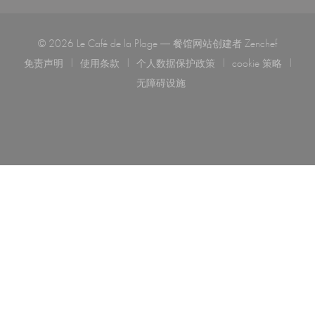
((在新窗
© 2026 Le Café de la Plage — 餐馆网站创建者
Zenchef
免责声明
使用条款
个人数据保护政策
cookie 策略
((在新窗口中打开))
((在新窗口中打开))
((在新窗口中打开))
((在新窗口中
无障碍设施
((在新窗口中打开))