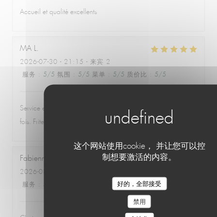
Accueil et qualité excellents
MA
L
2026-07-30
- 21:15 - 来宾 2
服务
:
5
/5
氛围
:
5
/5
菜单
:
5
/5
质价比
:
5
/5
Service excellent, souriant et attentionné, comme à chaque
fois. Frites délicieuses. La poulpe rôtie est géniale.
这个网站使用cookie， 并让您可以控
制想要激活的内容。
Fabienne
V
2026-08-01
- 19:30 - 来宾 4
好的，全部接受
服务
:
5
/5
氛围
:
4
/5
菜单
:
5
/5
质价比
:
5
/5
禁用