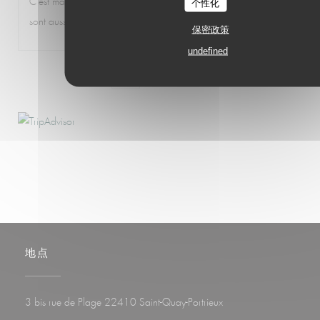
C'est ma cantine hors saison et en saison le service et la qualité
个性化
sont aussi au rendez-vous mais il est préférable de réserver
保密政策
undefined
1
2
3
地点
((在新窗口中打开))
3 bis rue de Plage 22410 Saint-Quay-Portrieux