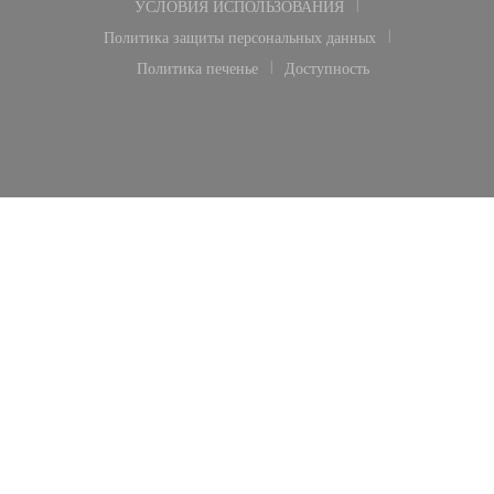
УСЛОВИЯ ИСПОЛЬЗОВАНИЯ
((открывается в новом окне))
Политика защиты персональных данных
((открывается в новом окне))
Политика печенье
Доступность
((открывается в новом окне))
((открывается в новом окн