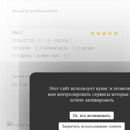
Accueil et qualité excellents
MA
L
2026-07-30
- 21:15 - ГОСТИ 2
УСЛУГИ
:
5
/5
АТМОСФЕРА
:
5
/5
МЕНЮ
:
5
/5
ЦЕНА / КАЧЕСТВО
:
5
/5
Service excellent, souriant et attentionné, comme à chaque
fois. Frites délicieuses. La poulpe rôtie est géniale.
Этот сайт использует кукис и позвол
вам контролировать сервисы которые
хотите активировать
1
2
3
Ок, все активировать
Запретить использование cookies