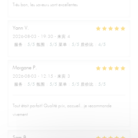
Très bon, les saveurs sont excellentes
Yann
V
2026-08-03
- 19:30 - 来宾 4
服务
:
5
/5
氛围
:
5
/5
菜单
:
5
/5
质价比
:
4
/5
Morgane
P
2026-08-03
- 12:15 - 来宾 3
服务
:
5
/5
氛围
:
5
/5
菜单
:
5
/5
质价比
:
5
/5
Le Café de la Plage
Tout était parfait! Qualité prix, accueil.. je recommande
vivement
Sam
B