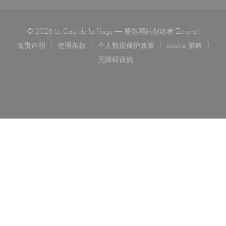
((在新窗
© 2026 Le Café de la Plage — 餐馆网站创建者
Zenchef
免责声明
使用条款
个人数据保护政策
cookie 策略
((在新窗口中打开))
((在新窗口中打开))
((在新窗口中打开))
((在新窗口中
无障碍设施
((在新窗口中打开))