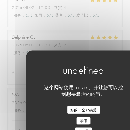
2026-08-02
- 19:00 - 来宾 4
服务
:
5
/5
氛围
:
5
/5
菜单
:
5
/5
质价比
:
5
/5
Delphine
C
2026-08-02
- 12:30 - 来宾 2
服务
:
4
/5
氛围
:
5
/5
菜单
:
5
/5
质价比
:
4
/5
Accueil et qualité excellents
这个网站使用cookie， 并让您可以控
制想要激活的内容。
MA
L
2026-07-30
- 21:15 - 来宾 2
好的，全部接受
服务
:
5
/5
氛围
:
5
/5
菜单
:
5
/5
质价比
:
5
/5
禁用