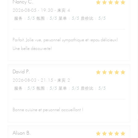
Nancy
C
2026-08-05
- 19:30 - 来宾 4
服务
:
5
/5
氛围
:
5
/5
菜单
:
5
/5
质价比
:
5
/5
Parfait. Jolie vue, personnel sympathique et repas délicieux!
Une belle découverte!
David
P
2026-08-03
- 21:15 - 来宾 2
服务
:
5
/5
氛围
:
5
/5
菜单
:
5
/5
质价比
:
5
/5
Bonne cuisine et personnel accueillant !
Alison
B