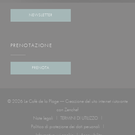
Facebook ((apre una nuova finestra))
Instagram ((apre una nuova finestra))
NEWSLETTER
PRENOTAZIONE
PRENOTA
© 2026 Le Café de la Plage — Creazione del sito internet ristorante
((apre una nuova finestra))
con
Zenchef
Note legali
TERMINI DI UTILIZZO
((apre una nuova finestra))
((apre una nuova finestra))
Politica di protezione dei dati personali
((apre una nuova finestra))