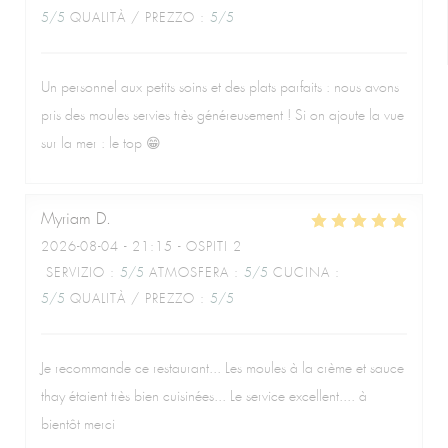
5
/5
QUALITÀ / PREZZO
:
5
/5
Un personnel aux petits soins et des plats parfaits : nous avons
pris des moules servies très généreusement ! Si on ajoute la vue
sur la mer : le top 😁
Myriam
D
2026-08-04
- 21:15 - OSPITI 2
SERVIZIO
:
5
/5
ATMOSFERA
:
5
/5
CUCINA
:
5
/5
QUALITÀ / PREZZO
:
5
/5
Je recommande ce restaurant... Les moules à la crème et sauce
thay étaient très bien cuisinées... Le service excellent.... à
bientôt merci