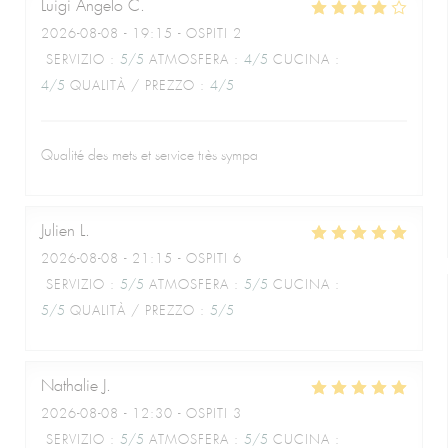
Luigi Angelo
C
2026-08-08
- 19:15 - OSPITI 2
SERVIZIO
:
5
/5
ATMOSFERA
:
4
/5
CUCINA
:
4
/5
QUALITÀ / PREZZO
:
4
/5
Qualité des mets et service très sympa
Julien
L
2026-08-08
- 21:15 - OSPITI 6
SERVIZIO
:
5
/5
ATMOSFERA
:
5
/5
CUCINA
:
5
/5
QUALITÀ / PREZZO
:
5
/5
Nathalie
J
2026-08-08
- 12:30 - OSPITI 3
SERVIZIO
:
5
/5
ATMOSFERA
:
5
/5
CUCINA
: