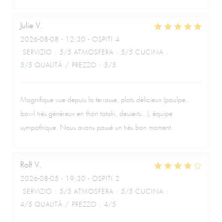
Julie
V
2026-08-08
- 12:30 - OSPITI 4
SERVIZIO
:
5
/5
ATMOSFERA
:
5
/5
CUCINA
:
5
/5
QUALITÀ / PREZZO
:
5
/5
Magnifique vue depuis la terrasse, plats délicieux (poulpe,
bowl très généreux en thon tataki, desserts...), équipe
sympathique. Nous avons passé un très bon moment.
Rolf
V
2026-08-05
- 19:30 - OSPITI 2
SERVIZIO
:
5
/5
ATMOSFERA
:
5
/5
CUCINA
:
4
/5
QUALITÀ / PREZZO
:
4
/5