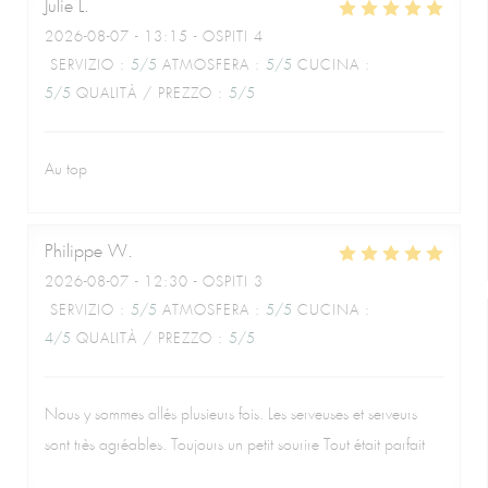
Julie
L
2026-08-07
- 13:15 - OSPITI 4
SERVIZIO
:
5
/5
ATMOSFERA
:
5
/5
CUCINA
:
5
/5
QUALITÀ / PREZZO
:
5
/5
Au top
Philippe
W
2026-08-07
- 12:30 - OSPITI 3
SERVIZIO
:
5
/5
ATMOSFERA
:
5
/5
CUCINA
:
4
/5
QUALITÀ / PREZZO
:
5
/5
Nous y sommes allés plusieurs fois. Les serveuses et serveurs
sont très agréables. Toujours un petit sourire Tout était parfait