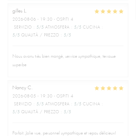
gilles
L
2026-08-06
- 19:30 - OSPITI 4
SERVIZIO
:
5
/5
ATMOSFERA
:
5
/5
CUCINA
:
5
/5
QUALITÀ / PREZZO
:
5
/5
Nous avons très bien mangé, service sympathique, terrasse
superbe
Nancy
C
2026-08-05
- 19:30 - OSPITI 4
SERVIZIO
:
5
/5
ATMOSFERA
:
5
/5
CUCINA
:
5
/5
QUALITÀ / PREZZO
:
5
/5
Parfait. Jolie vue, personnel sympathique et repas délicieux!