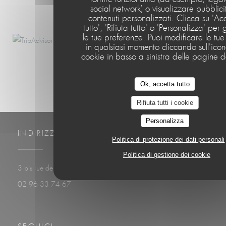
1
2
3
social network) o visualizzare pubblici
contenuti personalizzati. Clicca su 'Ac
tutto', 'Rifiuta tutto' o 'Personalizza' per 
le tue preferenze. Puoi modificare le tue
in qualsiasi momento cliccando sull'ico
cookie in basso a sinistra delle pagine de
Ok, accetta tutto
Rifiuta tutti i cookie
Personalizza
INDIRIZZO
Politica di protezione dei dati personali
Politica di gestione dei cookie
((apre una nuova finestr
3 bis rue de Plage 22410 Saint-Quay-Portrieux
02 96 33 74 67