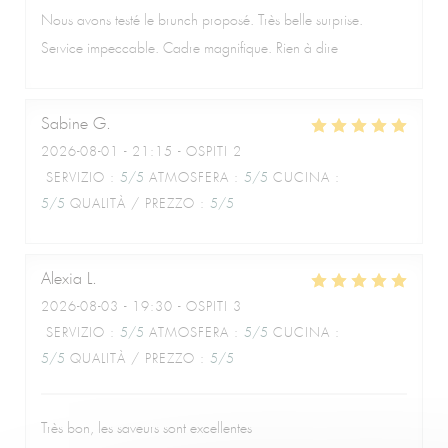
Nous avons testé le brunch proposé. Très belle surprise.
Service impeccable. Cadre magnifique. Rien à dire
Le Café de la Plage
Sabine
G
2026-08-01
- 21:15 - OSPITI 2
SERVIZIO
:
5
/5
ATMOSFERA
:
5
/5
CUCINA
:
5
/5
QUALITÀ / PREZZO
:
5
/5
Alexia
L
2026-08-03
- 19:30 - OSPITI 3
SERVIZIO
:
5
/5
ATMOSFERA
:
5
/5
CUCINA
:
5
/5
QUALITÀ / PREZZO
:
5
/5
Très bon, les saveurs sont excellentes