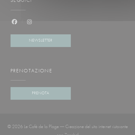
SEGUICI
Facebook ((apre una nuova finestra))
Instagram ((apre una nuova finestra))
NEWSLETTER
PRENOTAZIONE
PRENOTA
© 2026 Le Café de la Plage — Creazione del sito internet ristorante
((apre una nuova finestra))