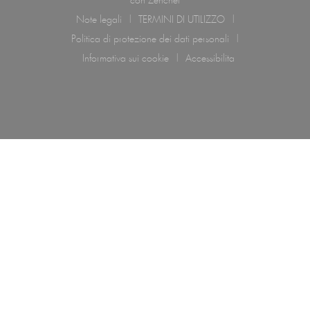
con
Zenchef
Note legali
TERMINI DI UTILIZZO
((apre una nuova finestra))
((apre una nuova finestra))
Politica di protezione dei dati personali
((apre una nuova finestra))
Informativa sui cookie
Accessibilita
((apre una nuova finestra))
((apre una nuova finestra)