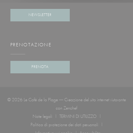
Facebook ((apre una nuova finestra))
Instagram ((apre una nuova finestra))
NEWSLETTER
PRENOTAZIONE
PRENOTA
© 2026 Le Café de la Plage — Creazione del sito internet ristorante
((apre una nuova finestra))
con
Zenchef
Note legali
TERMINI DI UTILIZZO
((apre una nuova finestra))
((apre una nuova finestra))
Politica di protezione dei dati personali
((apre una nuova finestra))