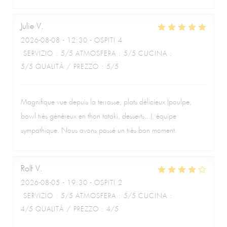
Julie
V
2026-08-08
- 12:30 - OSPITI 4
SERVIZIO
:
5
/5
ATMOSFERA
:
5
/5
CUCINA
:
5
/5
QUALITÀ / PREZZO
:
5
/5
Magnifique vue depuis la terrasse, plats délicieux (poulpe,
bowl très généreux en thon tataki, desserts...), équipe
sympathique. Nous avons passé un très bon moment.
Rolf
V
2026-08-05
- 19:30 - OSPITI 2
SERVIZIO
:
5
/5
ATMOSFERA
:
5
/5
CUCINA
:
4
/5
QUALITÀ / PREZZO
:
4
/5