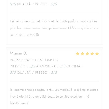
5
/5
QUALITÀ / PREZZO
:
5
/5
Un personnel aux petits soins et des plats parfaits : nous avons
pris des moules servies très généreusement ! Si on ajoute la vue
sur la mer : le top 😁
Myriam
D
2026-08-04
- 21:15 - OSPITI 2
SERVIZIO
:
5
/5
ATMOSFERA
:
5
/5
CUCINA
:
5
/5
QUALITÀ / PREZZO
:
5
/5
Je recommande ce restaurant... Les moules à la crème et sauce
thay étaient très bien cuisinées... Le service excellent.... à
bientôt merci