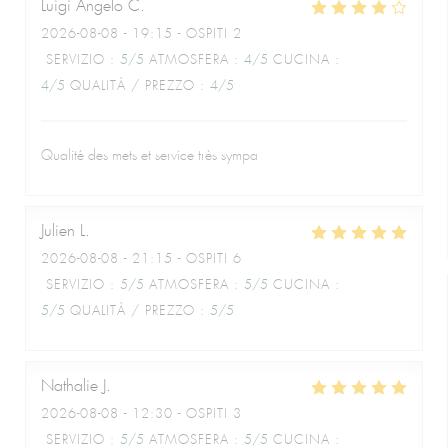
Luigi Angelo
C
2026-08-08
- 19:15 - OSPITI 2
SERVIZIO
:
5
/5
ATMOSFERA
:
4
/5
CUCINA
:
4
/5
QUALITÀ / PREZZO
:
4
/5
Qualité des mets et service très sympa
Julien
L
2026-08-08
- 21:15 - OSPITI 6
SERVIZIO
:
5
/5
ATMOSFERA
:
5
/5
CUCINA
:
5
/5
QUALITÀ / PREZZO
:
5
/5
Nathalie
J
2026-08-08
- 12:30 - OSPITI 3
SERVIZIO
:
5
/5
ATMOSFERA
:
5
/5
CUCINA
: