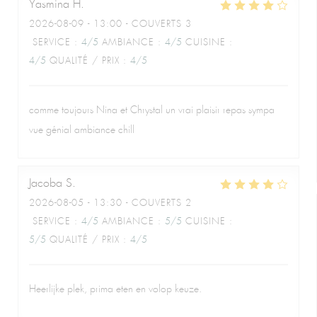
Yasmina
H
2026-08-09
- 13:00 - COUVERTS 3
SERVICE
:
4
/5
AMBIANCE
:
4
/5
CUISINE
:
4
/5
QUALITÉ / PRIX
:
4
/5
comme toujours Nina et Chrystal un vrai plaisir repas sympa
vue génial ambiance chill
Jacoba
S
2026-08-05
- 13:30 - COUVERTS 2
SERVICE
:
4
/5
AMBIANCE
:
5
/5
CUISINE
:
5
/5
QUALITÉ / PRIX
:
4
/5
Heerlijke plek, prima eten en volop keuze.