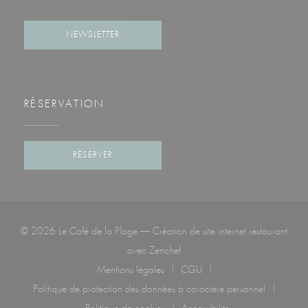
Facebook ((ouvre une nouvelle fenêtre))
Instagram ((ouvre une nouvelle fenêtre))
NEWSLETTER
RÉSERVATION
RÉSERVER
© 2026 Le Café de la Plage — Création de site internet restaurant
((ouvre une nouvelle fenêtre))
avec
Zenchef
Mentions légales
CGU
((ouvre une nouvelle fenêtre))
((ouvre une nouvelle fenêtre)
Politique de protection des données à caractère personnel
((ouvre une nouvelle fenêtre))