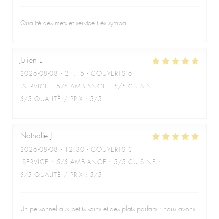
Qualité des mets et service très sympa
Julien
L
2026-08-08
- 21:15 - COUVERTS 6
SERVICE
:
5
/5
AMBIANCE
:
5
/5
CUISINE
:
5
/5
QUALITÉ / PRIX
:
5
/5
Nathalie
J
2026-08-08
- 12:30 - COUVERTS 3
SERVICE
:
5
/5
AMBIANCE
:
5
/5
CUISINE
:
5
/5
QUALITÉ / PRIX
:
5
/5
Un personnel aux petits soins et des plats parfaits : nous avons