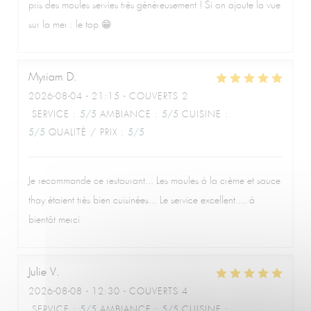
pris des moules servies très généreusement ! Si on ajoute la vue
sur la mer : le top 😁
Le Café de la Plage
Myriam
D
2026-08-04
- 21:15 - COUVERTS 2
SERVICE
:
5
/5
AMBIANCE
:
5
/5
CUISINE
:
5
/5
QUALITÉ / PRIX
:
5
/5
Je recommande ce restaurant... Les moules à la crème et sauce
thay étaient très bien cuisinées... Le service excellent.... à
bientôt merci
Julie
V
2026-08-08
- 12:30 - COUVERTS 4
SERVICE
:
5
/5
AMBIANCE
:
5
/5
CUISINE
: