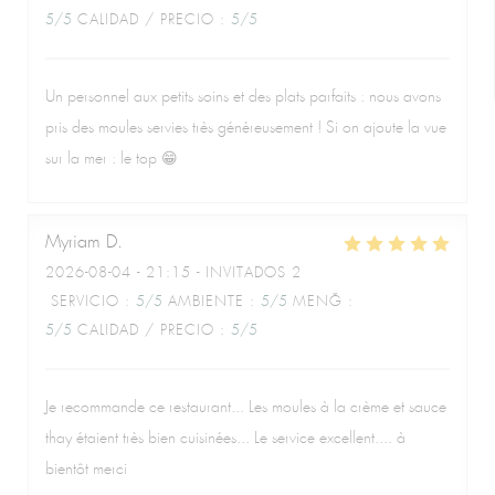
5
/5
CALIDAD / PRECIO
:
5
/5
Un personnel aux petits soins et des plats parfaits : nous avons
pris des moules servies très généreusement ! Si on ajoute la vue
sur la mer : le top 😁
Myriam
D
2026-08-04
- 21:15 - INVITADOS 2
SERVICIO
:
5
/5
AMBIENTE
:
5
/5
MENÚ
:
5
/5
CALIDAD / PRECIO
:
5
/5
Je recommande ce restaurant... Les moules à la crème et sauce
thay étaient très bien cuisinées... Le service excellent.... à
bientôt merci