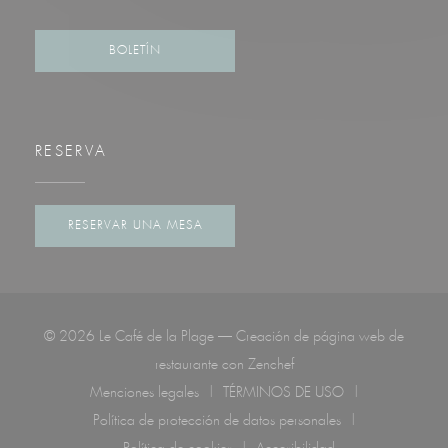
Facebook ((abre en una nueva ventana))
Instagram ((abre en una nueva ventana))
BOLETÍN
RESERVA
RESERVAR UNA MESA
© 2026 Le Café de la Plage — Creación de página web de
((abre en una nueva ventan
restaurante con
Zenchef
Menciones legales
TÉRMINOS DE USO
((abre en una nueva ventana))
((abre en una nueva venta
Política de protección de datos personales
((abre en una nueva ventana))