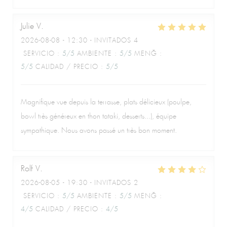
Julie
V
2026-08-08
- 12:30 - INVITADOS 4
SERVICIO
:
5
/5
AMBIENTE
:
5
/5
MENÚ
:
5
/5
CALIDAD / PRECIO
:
5
/5
Magnifique vue depuis la terrasse, plats délicieux (poulpe,
bowl très généreux en thon tataki, desserts...), équipe
sympathique. Nous avons passé un très bon moment.
Rolf
V
2026-08-05
- 19:30 - INVITADOS 2
SERVICIO
:
5
/5
AMBIENTE
:
5
/5
MENÚ
:
4
/5
CALIDAD / PRECIO
:
4
/5