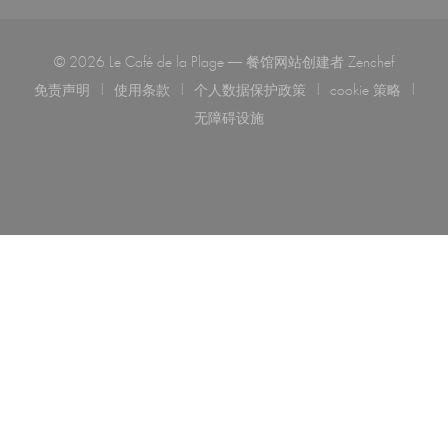
((在新窗
© 2026 Le Café de la Plage — 餐馆网站创建者
Zenchef
免责声明
使用条款
个人数据保护政策
cookie 策略
((在新窗口中打开))
((在新窗口中打开))
((在新窗口中打开))
((在新窗口中
无障碍设施
((在新窗口中打开))