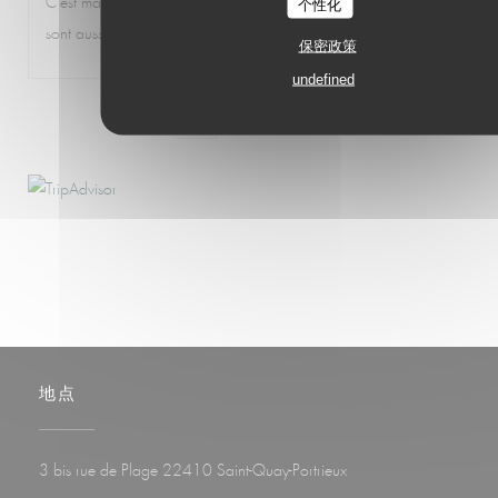
C'est ma cantine hors saison et en saison le service et la qualité
个性化
sont aussi au rendez-vous mais il est préférable de réserver
保密政策
undefined
1
2
3
地点
((在新窗口中打开))
3 bis rue de Plage 22410 Saint-Quay-Portrieux