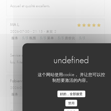
Accueil et qualité excellents
MA
L
2026-07-30
- 21:15 - 来宾 2
服务
:
5
/5
氛围
:
5
/5
菜单
:
5
/5
质价比
:
5
/5
Service excellent, souriant et attentionné, comme à chaque
fois. Frites délicieuses. La poulpe rôtie est géniale.
这个网站使用cookie， 并让您可以控
制想要激活的内容。
Fabienne
V
2026-08-01
- 19:30 - 来宾 4
好的，全部接受
服务
:
5
/5
氛围
:
4
/5
菜单
:
5
/5
质价比
:
5
/5
禁用