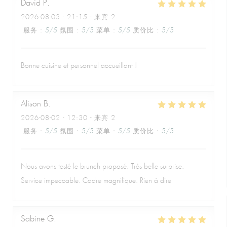
David
P
2026-08-03
- 21:15 - 来宾 2
服务
:
5
/5
氛围
:
5
/5
菜单
:
5
/5
质价比
:
5
/5
Bonne cuisine et personnel accueillant !
Alison
B
2026-08-02
- 12:30 - 来宾 2
服务
:
5
/5
氛围
:
5
/5
菜单
:
5
/5
质价比
:
5
/5
Nous avons testé le brunch proposé. Très belle surprise.
Service impeccable. Cadre magnifique. Rien à dire
Sabine
G