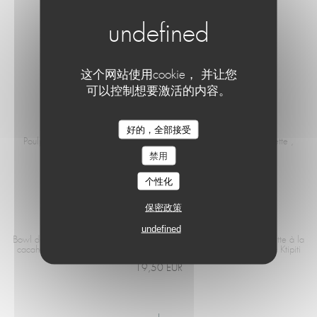
MENU ENFANT
Steak haché et frite ou Fish and chips Boisson et Glace
12,00 EUR
这个网站使用cookie， 并让您
可以控制想要激活的内容。
POULPE
Le Café de la Plage
好的，全部接受
Poulpe grillé, purée de coco au sésame , sauce chimichurri , roquette ,
légume de la ferme
禁用
21,50 EUR
个性化
保密政策
BOWL DU CAFÉ
undefined
Bowl du café Tataki de thon , algues Wakamé/fève , sauce Vinaigrette à la
cacahuètes, mangue , riz sushi , tomate Version Végétarienne : avec Ktipiti
19,50 EUR