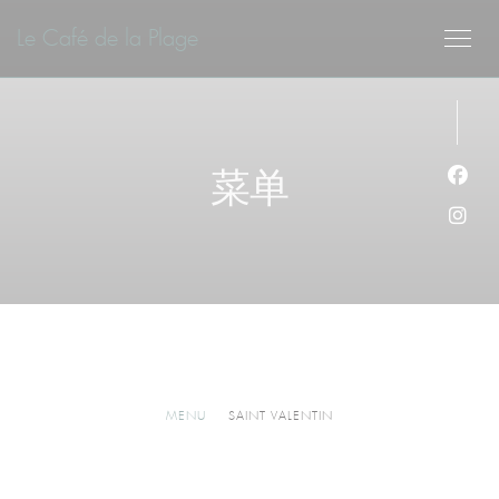
Cookie管理面板
Le Café de la Plage
菜单
Fac
Ins
MENU
SAINT VALENTIN