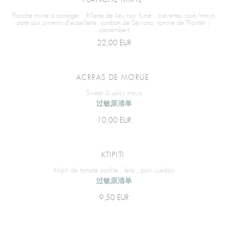
PLANCHE MIXTE
Planche mixte à partager , Rillette de lieu noir fumé , crevettes rose/mayo,
paté aux piments d’espellette, jambon de Serrano, tomme de Plaintel /
camembert
22,00 EUR
ACRRAS DE MORUE
Sweet & spicy mayo
过敏原清单
10,00 EUR
KTIPITI
Ktipiti de tomate confite , feta , pain suedois
过敏原清单
9,50 EUR