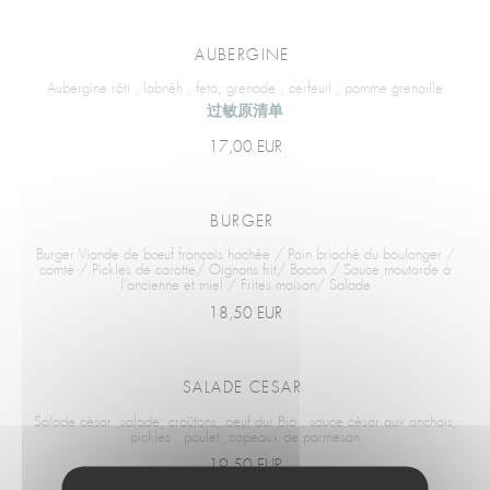
AUBERGINE
Aubergine rôti , labnéh , feta, grenade , cerfeuil , pomme grenaille
过敏原清单
17,00 EUR
BURGER
Burger Viande de bœuf français hachée / Pain brioché du boulanger /
comté / Pickles de carotte/ Oignons frit/ Bacon / Sauce moutarde à
l’ancienne et miel / Frites maison/ Salade
18,50 EUR
SALADE CESAR
Salade césar ,salade, croûtons, oeuf dur Bio , sauce césar aux anchois,
pickles , poulet ,copeaux de parmesan
19,50 EUR