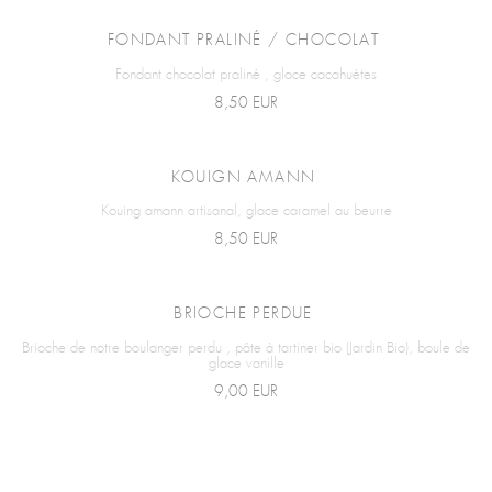
FONDANT PRALINÉ / CHOCOLAT
Fondant chocolat praliné , glace cacahuètes
8,50 EUR
KOUIGN AMANN
Kouing amann artisanal, glace caramel au beurre
8,50 EUR
BRIOCHE PERDUE
Brioche de notre boulanger perdu , pâte à tartiner bio (Jardin Bio), boule de
glace vanille
9,00 EUR