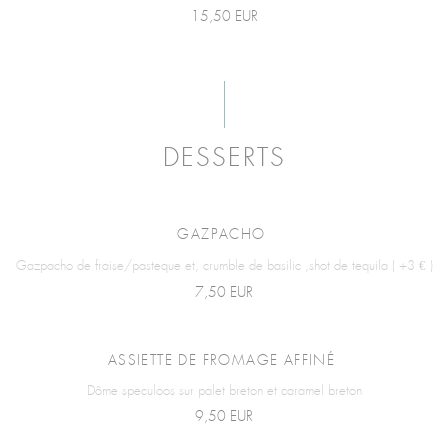
15,50 EUR
DESSERTS
GAZPACHO
Gazpacho de fraise/pasteque et, crumble de basilic ,shot de tequila ( +3 € )
7,50 EUR
ASSIETTE DE FROMAGE AFFINÉ
Dôme speculoos sur palet breton et caramel breton
9,50 EUR