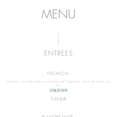
MENU
ENTREES
FOCACCIA
Focaccia ,noix de jambon aux herbes de Trégomeur ,pesto de basilic aux
noix
过敏原清单
9,50 EUR