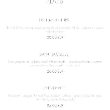
PLATS
FISH AND CHIPS
Fish & Chips maison pané au panko et amandes effilés , salade et sauce
tartare maison
20,00 EUR
SAINT JACQUES
Saint jacques de la baie snacké façon mafé , sauce cacahuètes, patate
douce rôtie cuites au sel , riz basmati
26,00 EUR
ENTRECOTE
Entrecôte, (origine France) frites maison, salade , beurre Café de paris
revisité ou sauce Gorgonzola
25,00 EUR