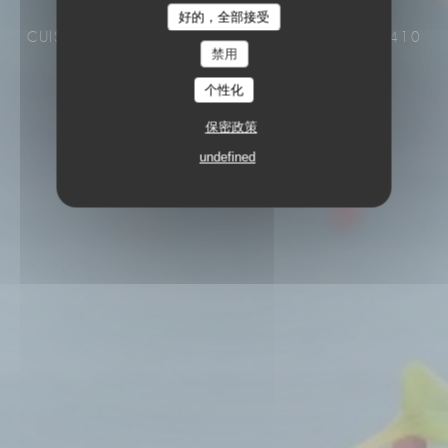
Le Café de la Plage
好的，全部接受
CUISINE DEMARCHÉ
3 BIS RUE DE PLAGE 22410
禁用
SAINT-QUAY-PORTRIEUX
个性化
保密政策
undefined