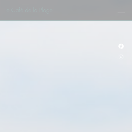
Cookie管理面板
Le Café de la Plage
Fac
Ins