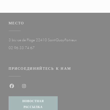
МЕСТО
((открывается в новом 
3 bis rue de Plage 22410 Saint-Quay-Portrieux
02 96 33 74 67
ПРИСОЕДИНЯЙТЕСЬ К НАМ
Facebook ((открывается в новом окне))
Instagram ((открывается в новом окне))
НОВОСТНАЯ
РАССЫЛКА