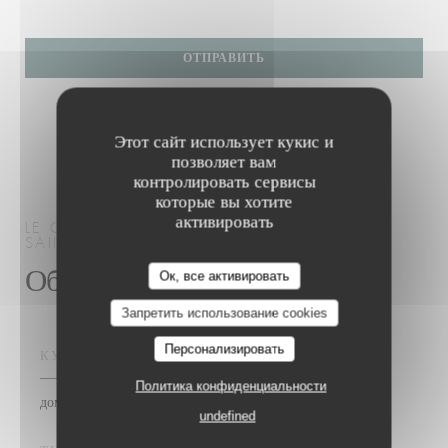
Этот сайт использует кукис и
позволяет вам
контролировать сервисы
которые вы хотите
активировать
LE CAFÉ DE LA PLAGE
КУХНЯ ДЕ МАРШЕ
SAINT-QUAY-PORTRIEUX
Общая информация
Le Café de la Plage
Ок, все активировать
Запретить использование cookies
Персонализировать
КУХНЯ
Политика конфиденциальности
домашний, свежий продукт
undefined