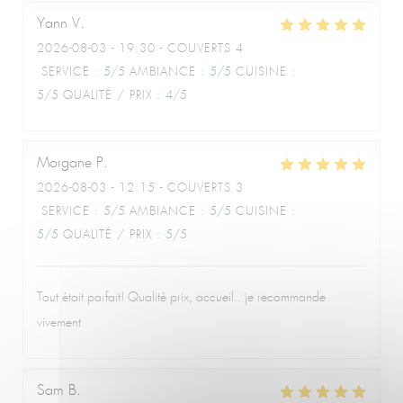
Yann
V
Le Café de la Plage
2026-08-03
- 19:30 - COUVERTS 4
SERVICE
:
5
/5
AMBIANCE
:
5
/5
CUISINE
:
5
/5
QUALITÉ / PRIX
:
4
/5
Morgane
P
2026-08-03
- 12:15 - COUVERTS 3
SERVICE
:
5
/5
AMBIANCE
:
5
/5
CUISINE
:
5
/5
QUALITÉ / PRIX
:
5
/5
Tout était parfait! Qualité prix, accueil.. je recommande
vivement
Sam
B