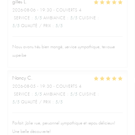
gilles
L
2026-08-06
- 19:30 - COUVERTS 4
SERVICE
:
5
/5
AMBIANCE
:
5
/5
CUISINE
:
5
/5
QUALITÉ / PRIX
:
5
/5
Nous avons très bien mangé, service sympathique, terrasse
superbe
Nancy
C
2026-08-05
- 19:30 - COUVERTS 4
SERVICE
:
5
/5
AMBIANCE
:
5
/5
CUISINE
:
5
/5
QUALITÉ / PRIX
:
5
/5
Parfait. Jolie vue, personnel sympathique et repas délicieux!
Une belle découverte!