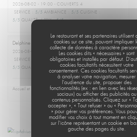
2026-08-02
- 19:00 - COUVERTS 4
SERVICE
:
5
/5
AMBIANCE
:
5
/5
CUISINE
:
5
/5
QUALITÉ / PRIX
:
5
/5
Le restaurant et ses partenaires utilisent
cookies sur ce site, pouvant impliquer 
Delphine
C
collecte de données à caractère personn
2026-08-02
- 12:30 - COUVERTS 2
Les cookies dits « nécessaires » sont
obligatoires et installés par défaut. D'au
SERVICE
:
4
/5
AMBIANCE
:
5
/5
CUISINE
:
cookies facultatifs nécessitent votre
5
/5
QUALITÉ / PRIX
:
4
/5
consentement. Ces cookies facultatifs ser
à analyser votre navigation, mesurer
l'audience du site, proposer des
fonctionnalités (ex : en lien avec les rés
Accueil et qualité excellents
sociaux) ou afficher des publicités ou
contenus personnalisés. Cliquez sur « T
accepter », « Tout refuser » ou « Personna
» pour gérer vos préférences. Vous pou
1
2
3
modifier vos choix à tout moment en cliq
sur l'icône représentant un cookie en ba
gauche des pages du site.