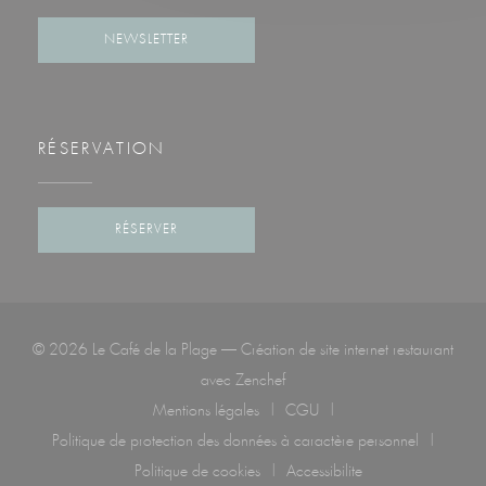
NEWSLETTER
RÉSERVATION
RÉSERVER
© 2026 Le Café de la Plage — Création de site internet restaurant
((ouvre une nouvelle fenêtre))
avec
Zenchef
Mentions légales
CGU
((ouvre une nouvelle fenêtre))
((ouvre une nouvelle fenêtre)
Politique de protection des données à caractère personnel
((ouvre une nouvelle fenêtre))
Politique de cookies
Accessibilite
((ouvre une nouvelle fenêtre))
((ouvre une nouvelle fenêtr