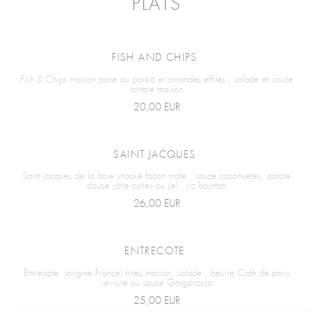
PLATS
FISH AND CHIPS
Fish & Chips maison pané au panko et amandes effilés , salade et sauce
tartare maison
20,00 EUR
SAINT JACQUES
Saint jacques de la baie snacké façon mafé , sauce cacahuètes, patate
douce rôtie cuites au sel , riz basmati
26,00 EUR
ENTRECOTE
Entrecôte, (origine France) frites maison, salade , beurre Café de paris
revisité ou sauce Gorgonzola
25,00 EUR