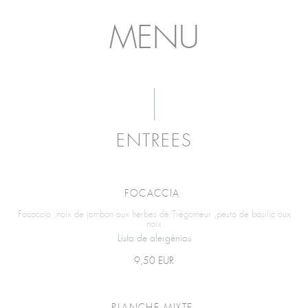
MENU
ENTREES
FOCACCIA
Focaccia ,noix de jambon aux herbes de Trégomeur ,pesto de basilic aux
noix
Lista de alergénios
9,50 EUR