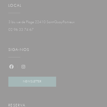
LOCAL
((abre numa nova janela
3 bis rue de Plage 22410 Saint-Quay-Portrieux
02 96 33 74 67
SIGA-NOS
Facebook ((abre numa nova janela))
Instagram ((abre numa nova janela))
NEWSLETTER
RESERVA