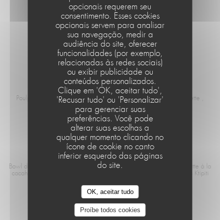
opcionais requerem seu
consentimento. Esses cookies
MENU ENFANT
opcionais servem para analisar
sua navegação, medir a
Steak haché et frite ou Fish and chips Boisson et Glace
audiência do site, oferecer
12,00 EUR
funcionalidades (por exemplo,
relacionadas às redes sociais)
ou exibir publicidade ou
conteúdos personalizados.
POULPE
Clique em 'OK, aceitar tudo',
Le Café de la Plage
Poulpe grillé, purée de coco au sésame , sauce chimichurri , roquette ,
'Recusar tudo' ou 'Personalizar'
légume de la ferme
para gerenciar suas
21,50 EUR
preferências. Você pode
alterar suas escolhas a
qualquer momento clicando no
ícone de cookie no canto
BOWL DU CAFÉ
inferior esquerdo das páginas
do site.
Bowl du café Tataki de thon , algues Wakamé/fève , sauce Vinaigrette à la
cacahuètes, mangue , riz sushi , tomate Version Végétarienne : avec Ktipiti
19,50 EUR
OK, aceitar tudo
Proíbe todos cookies