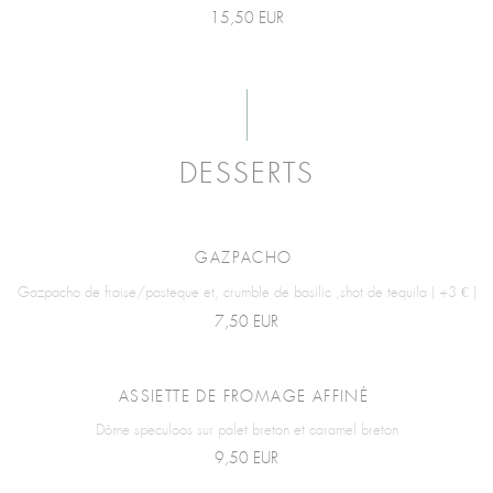
15,50 EUR
DESSERTS
GAZPACHO
Gazpacho de fraise/pasteque et, crumble de basilic ,shot de tequila ( +3 € )
7,50 EUR
ASSIETTE DE FROMAGE AFFINÉ
Dôme speculoos sur palet breton et caramel breton
9,50 EUR