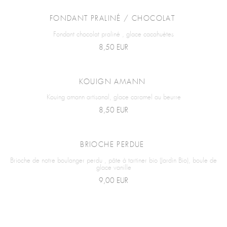
FONDANT PRALINÉ / CHOCOLAT
Fondant chocolat praliné , glace cacahuètes
8,50 EUR
KOUIGN AMANN
Kouing amann artisanal, glace caramel au beurre
8,50 EUR
BRIOCHE PERDUE
Brioche de notre boulanger perdu , pâte à tartiner bio (Jardin Bio), boule de
glace vanille
9,00 EUR