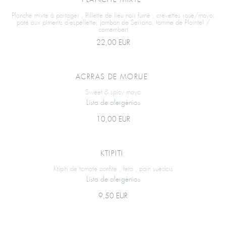
PLANCHE MIXTE
Planche mixte à partager , Rillette de lieu noir fumé , crevettes rose/mayo,
paté aux piments d’espellette, jambon de Serrano, tomme de Plaintel /
camembert
22,00 EUR
ACRRAS DE MORUE
Sweet & spicy mayo
Lista de alergénios
10,00 EUR
KTIPITI
Ktipiti de tomate confite , feta , pain suedois
Lista de alergénios
9,50 EUR