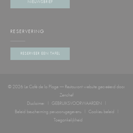
NIEUWSBRIEF
RESERVERING
RESERVEER EEN TAFEL
© 2026 Le Café de la Plage — Restaurant website gecreëerd door
((opent in een nieuw venster))
Zenchef
Disclaimer
GEBRUIKSVOORWAARDEN
((opent in een nieuw venster))
((opent in een nieuw venster))
Beleid bescherming persoonsgegevens
Cookies beleid
((opent in een nieuw venster))
((opent in een ni
Toegankelijkheid
((opent in een nieuw venster))