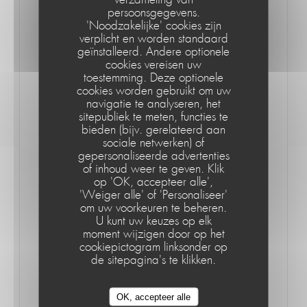
persoonsgegevens.
privilégiés (lotte, lieu jaune, tourteaux…). Quatre cartes
'Noodzakelijke' cookies zijn
seront proposées à l’année en fonction des arrivages et
verplicht en worden standaard
un menu à 19,90 € (entrée, plat et dessert). Le chef
geïnstalleerd. Andere optionele
cookies vereisen uw
réalise, également, des tapas.
toestemming. Deze optionele
cookies worden gebruikt om uw
navigatie te analyseren, het
sitepubliek te meten, functies te
À noter
bieden (bijv. gerelateerd aan
sociale netwerken) of
Ouvert tous les jours pendant l’été de 10 h à 2 h. Sans
gepersonaliseerde advertenties
réservation : place de la Plage, à Saint-Quay-Portrieux.
of inhoud weer te geven. Klik
Le Café de la Plage
op 'OK, accepteer alle',
© Le Télégramme https://www.letelegramme.fr/cotes-
'Weiger alle' of 'Personaliseer'
darmor/saint-quay-portrieux/vitrine-le-cafe-de-la-plage-
om uw voorkeuren te beheren.
U kunt uw keuzes op elk
vient-d-ouvrir-19-06-2019-
moment wijzigen door op het
12315632.php#zwE5htqtkRVGURU4.99
cookiepictogram linksonder op
de sitepagina's te klikken.
OK, accepteer alle