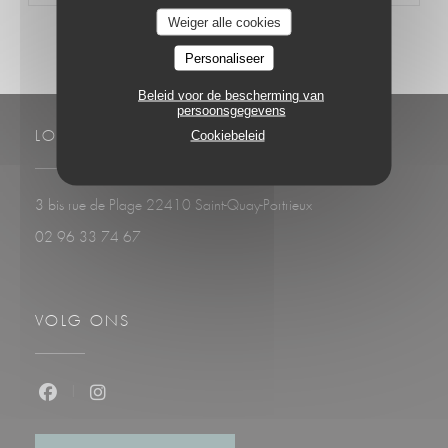
Weiger alle cookies
Personaliseer
Beleid voor de bescherming van
persoonsgegevens
Cookiebeleid
LOCATIE
((opent in een nieuw ven
3 bis rue de Plage 22410 Saint-Quay-Portrieux
02 96 33 74 67
VOLG ONS
Facebook ((opent in een nieuw venster))
Instagram ((opent in een nieuw venster))