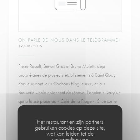
ON PARLE DE NOUS DANS LE TÉLÉGRAMME!
19/06/2019
Pierre Raoult, Benoît Gros et Bruno Muletti, déjà
propriétaires de plusieurs établissements à Saint-Quay
Portrieux dont les « Cochons Flingueurs », et la «
Brasserie Uncle » viennent de rénover l’ancien « Davy’s »
qui a laissé place au « Café de la Plage ». Situé sur le
sentier des douaniers, entre les plages du casino et du
Chatelet. Ce restaurant de bord de mer offre une
Het restaurant en zijn partners
gebruiken cookies op deze site,
centaine de places assises avec une terrasse située face
wat kan leiden tot de
à la mer. Côté carte, les produits de la mer ont été
verzameling van