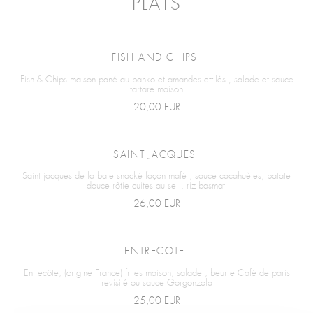
PLATS
FISH AND CHIPS
Fish & Chips maison pané au panko et amandes effilés , salade et sauce
tartare maison
20,00 EUR
SAINT JACQUES
Saint jacques de la baie snacké façon mafé , sauce cacahuètes, patate
douce rôtie cuites au sel , riz basmati
26,00 EUR
ENTRECOTE
Entrecôte, (origine France) frites maison, salade , beurre Café de paris
revisité ou sauce Gorgonzola
25,00 EUR