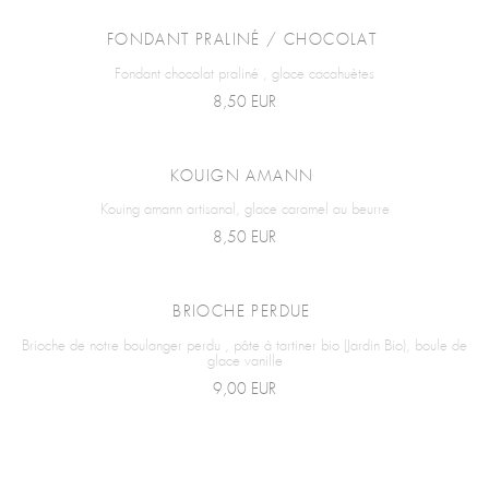
FONDANT PRALINÉ / CHOCOLAT
Fondant chocolat praliné , glace cacahuètes
8,50 EUR
KOUIGN AMANN
Kouing amann artisanal, glace caramel au beurre
8,50 EUR
BRIOCHE PERDUE
Brioche de notre boulanger perdu , pâte à tartiner bio (Jardin Bio), boule de
glace vanille
9,00 EUR