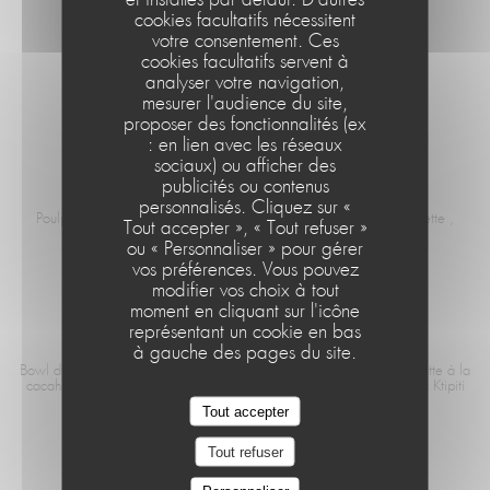
cookies facultatifs nécessitent
votre consentement. Ces
MENU ENFANT
cookies facultatifs servent à
analyser votre navigation,
Steak haché et frite ou Fish and chips Boisson et Glace
mesurer l'audience du site,
12,00 EUR
proposer des fonctionnalités (ex
: en lien avec les réseaux
sociaux) ou afficher des
publicités ou contenus
POULPE
personnalisés. Cliquez sur «
Le Café de la Plage
Poulpe grillé, purée de coco au sésame , sauce chimichurri , roquette ,
Tout accepter », « Tout refuser »
légume de la ferme
ou « Personnaliser » pour gérer
21,50 EUR
vos préférences. Vous pouvez
modifier vos choix à tout
moment en cliquant sur l'icône
représentant un cookie en bas
BOWL DU CAFÉ
à gauche des pages du site.
Bowl du café Tataki de thon , algues Wakamé/fève , sauce Vinaigrette à la
cacahuètes, mangue , riz sushi , tomate Version Végétarienne : avec Ktipiti
Tout accepter
19,50 EUR
Tout refuser