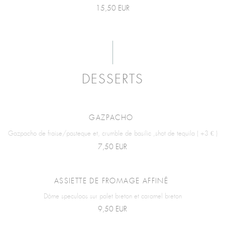
15,50 EUR
DESSERTS
GAZPACHO
Gazpacho de fraise/pasteque et, crumble de basilic ,shot de tequila ( +3 € )
7,50 EUR
ASSIETTE DE FROMAGE AFFINÉ
Dôme speculoos sur palet breton et caramel breton
9,50 EUR