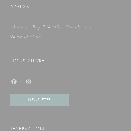
ADRESSE
((ouvre une nouvelle fenê
3 bis rue de Plage 22410 Saint-Quay-Portrieux
02 96 33 74 67
NOUS SUIVRE
Facebook ((ouvre une nouvelle fenêtre))
Instagram ((ouvre une nouvelle fenêtre))
NEWSLETTER
RÉSERVATION