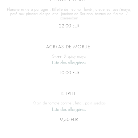
PLANCHE MIXTE
Planche mixte à partager , Rillette de lieu noir fumé , crevettes rose/mayo,
paté aux piments d’espellette, jambon de Serrano, tomme de Plaintel /
camembert
22,00 EUR
ACRRAS DE MORUE
Sweet & spicy mayo
Liste des allergènes
10,00 EUR
KTIPITI
Ktipiti de tomate confite , feta , pain suedois
Liste des allergènes
9,50 EUR