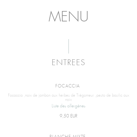
MENU
ENTREES
FOCACCIA
Focaccia ,noix de jambon aux herbes de Trégomeur ,pesto de basilic aux
noix
Liste des allergènes
9,50 EUR