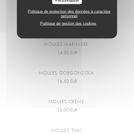
Personnaliser
Politique de protection des données à caractère
personnel
MOULES
Politique de gestion des cookies
MOULES MARINIERE
14,50 EUR
MOULES GORGONZOLA
16,50 EUR
MOULES CRÈME
16,00 EUR
MOULES THAÏ