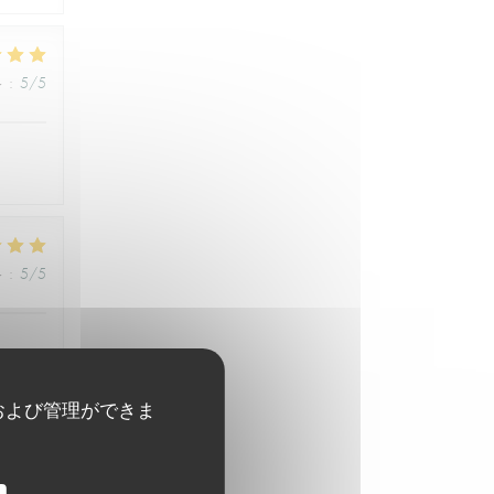
格
:
5
/5
格
:
5
/5
および管理ができま
格
:
5
/5