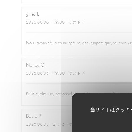
gilles
L
2026-08-06
- 19:30 - ゲスト 4
Nous avons très bien mangé, service sympathique, terrasse su
Nancy
C
2026-08-05
- 19:30 - ゲスト 4
Parfait. Jolie vue, personnel sympathique et repas délicieux! U
当サイトはクッキ
David
P
2026-08-03
- 21:15 - ゲスト 2