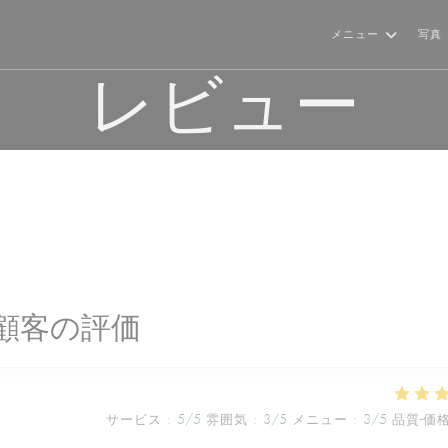
メニュー
写真
レビュー
顧客の評価
サービス
:
5
/5
雰囲気
:
3
/5
メニュー
:
3
/5
品質-価