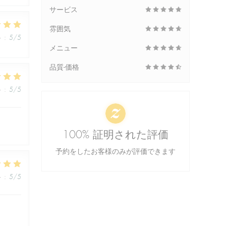
サービス
雰囲気
格
:
5
/5
メニュー
品質-価格
格
:
5
/5
100% 証明された評価
予約をしたお客様のみが評価できます
格
:
5
/5