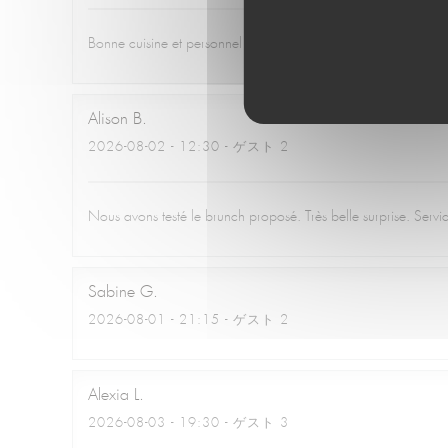
Bonne cuisine et personnel accueillant !
Alison
B
2026-08-02
- 12:30 - ゲスト 2
Nous avons testé le brunch proposé. Très belle surprise. Serv
Sabine
G
2026-08-01
- 21:15 - ゲスト 2
Alexia
L
2026-08-03
- 19:30 - ゲスト 3