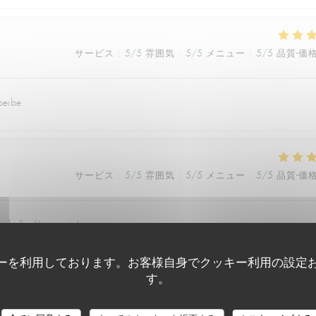
サービス
:
5
/5
雰囲気
:
5
/5
メニュー
:
5
/5
品質-価
perbe
サービス
:
5
/5
雰囲気
:
5
/5
メニュー
:
5
/5
品質-価
ne belle découverte!
ーを利用しております。お客様自身でクッキー利用の設定
す。
サービス
:
5
/5
雰囲気
:
5
/5
メニュー
:
5
/5
品質-価
Le Café de la Plage