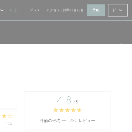
JA
レビュー
プレス
アクセス/お問い合わせ
予約
Fa
Ins
4.8
/5
評価の平均 —
1287 レビュー
格
:
4
/5