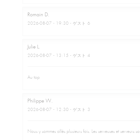
Romain
D
2026-08-07
- 19:30 - ゲスト 6
Julie
L
2026-08-07
- 13:15 - ゲスト 4
Au top
Philippe
W
2026-08-07
- 12:30 - ゲスト 3
Nous y sommes allés plusieurs fois. Les serveuses et serveurs son