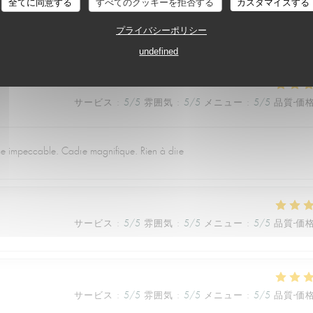
全てに同意する
すべてのクッキーを拒否する
カスタマイズする
プライバシーポリシー
undefined
サービス
:
5
/5
雰囲気
:
5
/5
メニュー
:
5
/5
品質-価
ice impeccable. Cadre magnifique. Rien à dire
サービス
:
5
/5
雰囲気
:
5
/5
メニュー
:
5
/5
品質-価
サービス
:
5
/5
雰囲気
:
5
/5
メニュー
:
5
/5
品質-価