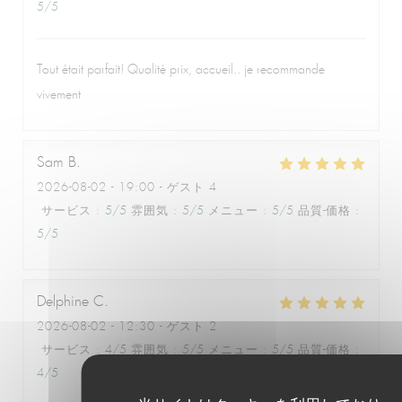
5
/5
Le Café de la Plage
Tout était parfait! Qualité prix, accueil.. je recommande
vivement
Sam
B
2026-08-02
- 19:00 - ゲスト 4
サービス
:
5
/5
雰囲気
:
5
/5
メニュー
:
5
/5
品質-価格
:
5
/5
Delphine
C
2026-08-02
- 12:30 - ゲスト 2
サービス
:
4
/5
雰囲気
:
5
/5
メニュー
:
5
/5
品質-価格
:
4
/5