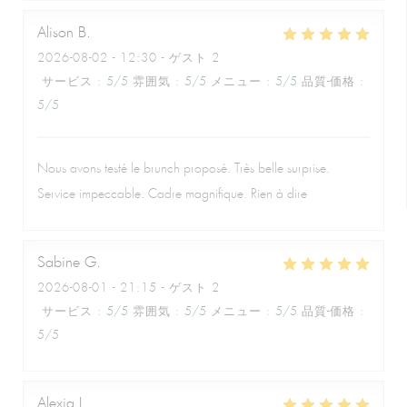
Alison
B
2026-08-02
- 12:30 - ゲスト 2
サービス
:
5
/5
雰囲気
:
5
/5
メニュー
:
5
/5
品質-価格
:
5
/5
Nous avons testé le brunch proposé. Très belle surprise.
Service impeccable. Cadre magnifique. Rien à dire
Sabine
G
2026-08-01
- 21:15 - ゲスト 2
サービス
:
5
/5
雰囲気
:
5
/5
メニュー
:
5
/5
品質-価格
:
5
/5
Alexia
L