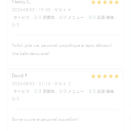
Nancy
C
2026-08-05
- 19:30 - ゲスト 4
サービス
:
5
/5
雰囲気
:
5
/5
メニュー
:
5
/5
品質-価格
:
5
/5
Parfait. Jolie vue, personnel sympathique et repas délicieux!
Une belle découverte!
David
P
2026-08-03
- 21:15 - ゲスト 2
サービス
:
5
/5
雰囲気
:
5
/5
メニュー
:
5
/5
品質-価格
:
5
/5
Bonne cuisine et personnel accueillant !