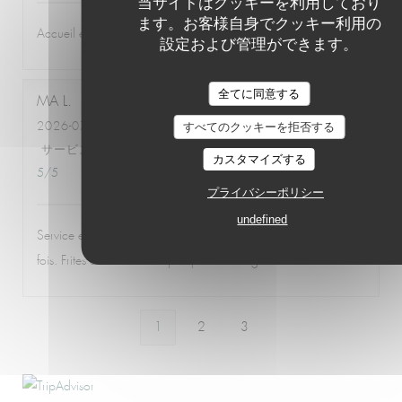
当サイトはクッキーを利用しており
ます。お客様自身でクッキー利用の
Accueil et qualité excellents
設定および管理ができます。
全てに同意する
MA
L
すべてのクッキーを拒否する
2026-07-30
- 21:15 - ゲスト 2
サービス
:
5
/5
雰囲気
:
5
/5
メニュー
:
5
/5
品質-価格
:
カスタマイズする
5
/5
プライバシーポリシー
undefined
Service excellent, souriant et attentionné, comme à chaque
fois. Frites délicieuses. La poulpe rôtie est géniale.
1
2
3