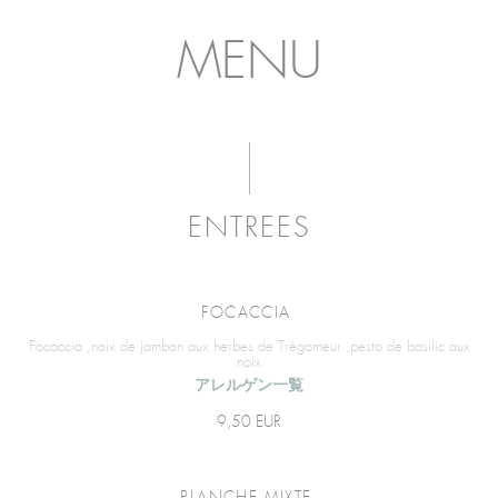
MENU
ENTREES
FOCACCIA
Focaccia ,noix de jambon aux herbes de Trégomeur ,pesto de basilic aux
noix
アレルゲン一覧
9,50 EUR