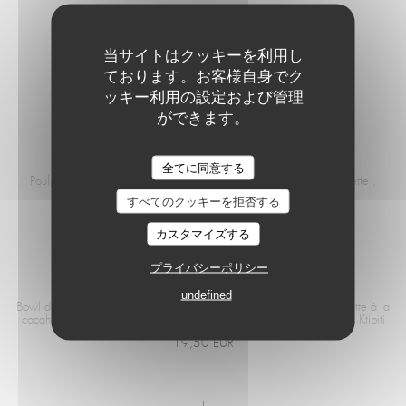
MENU ENFANT
当サイトはクッキーを利用し
Steak haché et frite ou Fish and chips Boisson et Glace
ております。お客様自身でク
12,00 EUR
ッキー利用の設定および管理
ができます。
POULPE
全てに同意する
Le Café de la Plage
Poulpe grillé, purée de coco au sésame , sauce chimichurri , roquette ,
légume de la ferme
すべてのクッキーを拒否する
21,50 EUR
カスタマイズする
プライバシーポリシー
BOWL DU CAFÉ
undefined
Bowl du café Tataki de thon , algues Wakamé/fève , sauce Vinaigrette à la
cacahuètes, mangue , riz sushi , tomate Version Végétarienne : avec Ktipiti
19,50 EUR