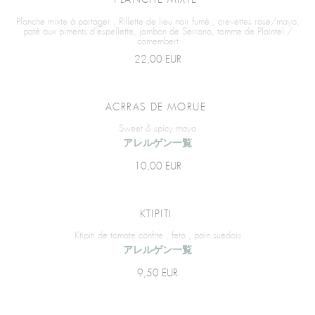
PLANCHE MIXTE
Planche mixte à partager , Rillette de lieu noir fumé , crevettes rose/mayo,
paté aux piments d’espellette, jambon de Serrano, tomme de Plaintel /
camembert
22,00 EUR
ACRRAS DE MORUE
Sweet & spicy mayo
アレルゲン一覧
10,00 EUR
KTIPITI
Ktipiti de tomate confite , feta , pain suedois
アレルゲン一覧
9,50 EUR