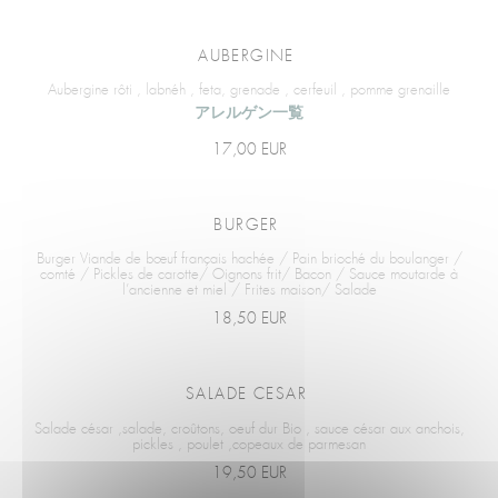
AUBERGINE
Aubergine rôti , labnéh , feta, grenade , cerfeuil , pomme grenaille
アレルゲン一覧
17,00 EUR
BURGER
Burger Viande de bœuf français hachée / Pain brioché du boulanger /
comté / Pickles de carotte/ Oignons frit/ Bacon / Sauce moutarde à
l’ancienne et miel / Frites maison/ Salade
18,50 EUR
SALADE CESAR
Salade césar ,salade, croûtons, oeuf dur Bio , sauce césar aux anchois,
pickles , poulet ,copeaux de parmesan
19,50 EUR