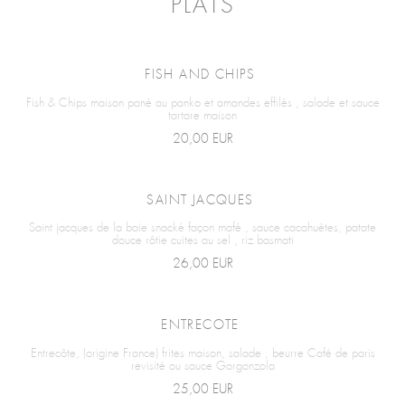
PLATS
FISH AND CHIPS
Fish & Chips maison pané au panko et amandes effilés , salade et sauce
tartare maison
20,00 EUR
SAINT JACQUES
Saint jacques de la baie snacké façon mafé , sauce cacahuètes, patate
douce rôtie cuites au sel , riz basmati
26,00 EUR
ENTRECOTE
Entrecôte, (origine France) frites maison, salade , beurre Café de paris
revisité ou sauce Gorgonzola
25,00 EUR