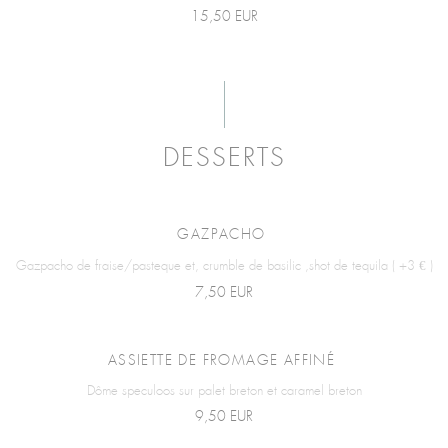
15,50 EUR
DESSERTS
GAZPACHO
Gazpacho de fraise/pasteque et, crumble de basilic ,shot de tequila ( +3 € )
7,50 EUR
ASSIETTE DE FROMAGE AFFINÉ
Dôme speculoos sur palet breton et caramel breton
9,50 EUR