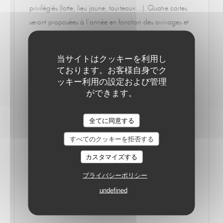
privilégiés (lotte, lieu jaune, tourteaux…). Quatre cartes
seront proposées à l’année en fonction des arrivages et
un menu à 19,90 € (entrée, plat et dessert). Le chef
réalise, également, des tapas.
当サイトはクッキーを利用し
ております。お客様自身でク
ッキー利用の設定および管理
À noter
ができます。
Ouvert tous les jours pendant l’été de 10 h à 2 h. Sans
réservation : place de la Plage, à Saint-Quay-Portrieux.
全てに同意する
Le Café de la Plage
© Le Télégramme https://www.letelegramme.fr/cotes-
すべてのクッキーを拒否する
darmor/saint-quay-portrieux/vitrine-le-cafe-de-la-plage-
カスタマイズする
vient-d-ouvrir-19-06-2019-
プライバシーポリシー
12315632.php#zwE5htqtkRVGURU4.99
undefined