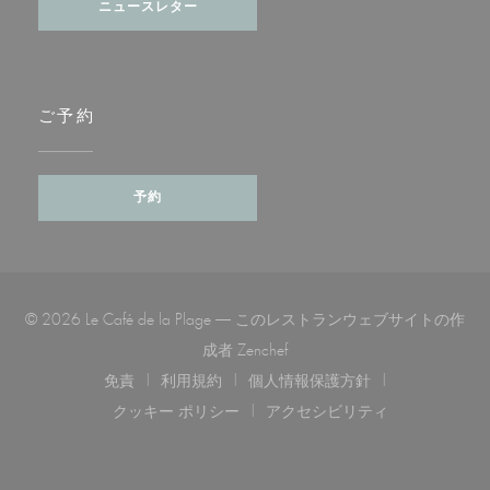
ニュースレター
ご予約
予約
© 2026 Le Café de la Plage — このレストランウェブサイトの作
((新しいウィンドウで開きます)
成者
Zenchef
免責
利用規約
個人情報保護方針
((新しいウィンドウで開きます))
((新しいウィンドウで開きます))
((新しいウィンドウで開き
クッキー ポリシー
アクセシビリティ
((新しいウィンドウで開きます))
((新しいウィンドウで開き