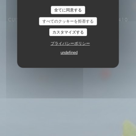
全てに同意する
Le Café de la Plage
CUISINE DEMARCHÉ
3 BIS RUE DE PLAGE 22410
すべてのクッキーを拒否する
SAINT-QUAY-PORTRIEUX
カスタマイズする
プライバシーポリシー
undefined