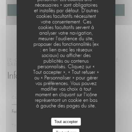
nécessaires » sont obligatoires
et installés par défaut. D'autres
cookies facultatifs nécessitent
votre consentement. Ces
cookies facultatifs servent à
analyser votre navigation,
mesurer l'audience du site,
proposer des fonctionnalités (ex
: en lien avec les réseaux
sociaux) ou afficher des
LE CAFÉ DE LA PLAGE
CUISINE DE MARCHÉ
publicités ou contenus
SAINT-QUAY-PORTRIEUX
personnalisés. Cliquez sur «
Le Café de la Plage
Tout accepter », « Tout refuser »
Infos pratiques
ou « Personnaliser » pour gérer
vos préférences. Vous pouvez
modifier vos choix à tout
moment en cliquant sur l'icône
CUISINE
représentant un cookie en bas
à gauche des pages du site.
Fait maison, Produits frais
Tout accepter
TYPE DE RESTAURANT