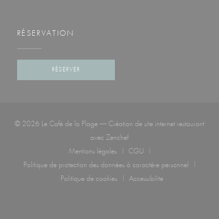
RÉSERVATION
RÉSERVER
© 2026 Le Café de la Plage — Création de site internet restaurant
((ouvre une nouvelle fenêtre))
avec
Zenchef
Mentions légales
CGU
((ouvre une nouvelle fenêtre))
((ouvre une nouvelle fenêtre)
Politique de protection des données à caractère personnel
((ouvre une nouvelle fenêtre))
Politique de cookies
Accessibilite
((ouvre une nouvelle fenêtre))
((ouvre une nouvelle fenêtr