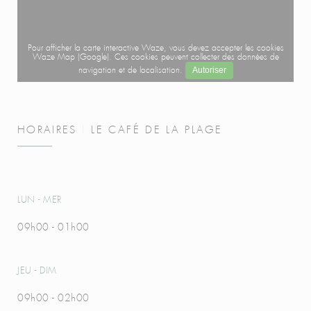
Pour afficher la carte interactive Waze, vous devez accepter les cookies
Waze Map (Google). Ces cookies peuvent collecter des données de
Autoriser
navigation et de localisation.
HORAIRES
LE CAFÉ DE LA PLAGE
LUN
-
MER
09h00 - 01h00
JEU
-
DIM
09h00 - 02h00