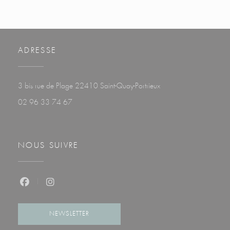
ADRESSE
((ouvre une nouvelle fenê
3 bis rue de Plage 22410 Saint-Quay-Portrieux
02 96 33 74 67
NOUS SUIVRE
Facebook ((ouvre une nouvelle fenêtre))
Instagram ((ouvre une nouvelle fenêtre))
NEWSLETTER