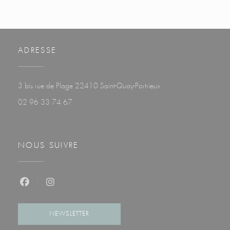
ADRESSE
((ouvre une nouvelle fenê
3 bis rue de Plage 22410 Saint-Quay-Portrieux
02 96 33 74 67
NOUS SUIVRE
Facebook ((ouvre une nouvelle fenêtre))
Instagram ((ouvre une nouvelle fenêtre))
NEWSLETTER