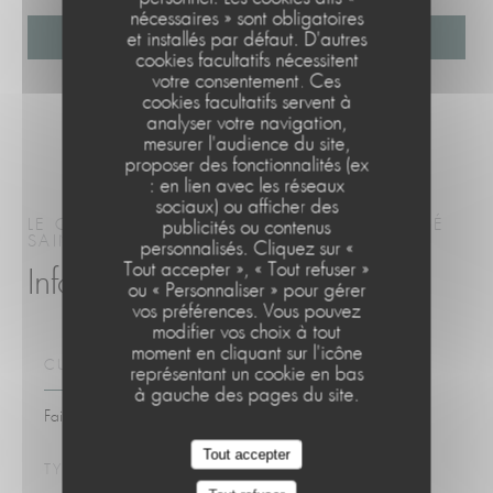
nécessaires » sont obligatoires
et installés par défaut. D'autres
cookies facultatifs nécessitent
votre consentement. Ces
cookies facultatifs servent à
analyser votre navigation,
mesurer l'audience du site,
proposer des fonctionnalités (ex
: en lien avec les réseaux
sociaux) ou afficher des
LE CAFÉ DE LA PLAGE
CUISINE DE MARCHÉ
publicités ou contenus
SAINT-QUAY-PORTRIEUX
personnalisés. Cliquez sur «
Le Café de la Plage
Tout accepter », « Tout refuser »
Infos pratiques
ou « Personnaliser » pour gérer
vos préférences. Vous pouvez
modifier vos choix à tout
moment en cliquant sur l'icône
CUISINE
représentant un cookie en bas
à gauche des pages du site.
Fait maison, Produits frais
Tout accepter
TYPE DE RESTAURANT