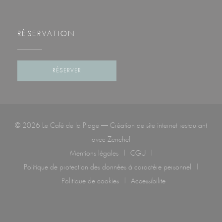
RÉSERVATION
RÉSERVER
© 2026 Le Café de la Plage — Création de site internet restaurant
((ouvre une nouvelle fenêtre))
avec
Zenchef
Mentions légales
CGU
((ouvre une nouvelle fenêtre))
((ouvre une nouvelle fenêtre)
Politique de protection des données à caractère personnel
((ouvre une nouvelle fenêtre))
Politique de cookies
Accessibilite
((ouvre une nouvelle fenêtre))
((ouvre une nouvelle fenêtr