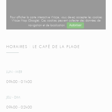
Pour afficher la carte interactive Waze, vous devez accepter les cookies
Waze Map (Google). Ces cookies peuvent collecter des données de
Autoriser
navigation et de localisation.
HORAIRES
LE CAFÉ DE LA PLAGE
LUN
-
MER
09h00 - 01h00
JEU
-
DIM
09h00 - 02h00