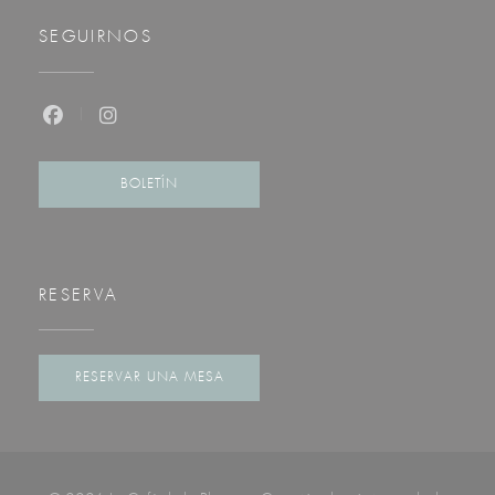
SEGUIRNOS
Facebook ((abre en una nueva ventana))
Instagram ((abre en una nueva ventana))
BOLETÍN
RESERVA
RESERVAR UNA MESA