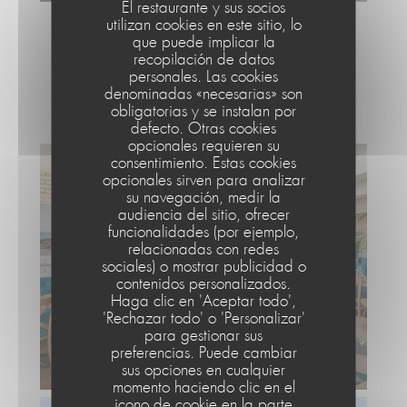
El restaurante y sus socios
utilizan cookies en este sitio, lo
que puede implicar la
recopilación de datos
personales. Las cookies
Café de la Plage
denominadas «necesarias» son
obligatorias y se instalan por
defecto. Otras cookies
opcionales requieren su
consentimiento. Estas cookies
opcionales sirven para analizar
su navegación, medir la
audiencia del sitio, ofrecer
funcionalidades (por ejemplo,
relacionadas con redes
sociales) o mostrar publicidad o
contenidos personalizados.
Haga clic en 'Aceptar todo',
Le Café de la Plage
'Rechazar todo' o 'Personalizar'
para gestionar sus
preferencias. Puede cambiar
sus opciones en cualquier
momento haciendo clic en el
icono de cookie en la parte