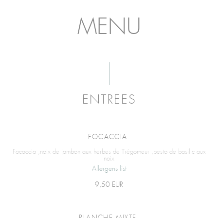
MENU
ENTREES
FOCACCIA
Focaccia ,noix de jambon aux herbes de Trégomeur ,pesto de basilic aux
noix
Allergens list
9,50 EUR