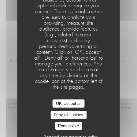
installed by default. Other
optional cookies require your
consent. These optional cookies
MENU ENFANT
are used to analyze your
browsing, measure site
Steak haché et frite ou Fish and chips Boisson et Glace
audience, provide features
12,00 EUR
(e.g., related to social
networks) or display
personalized advertising or
content. Click on 'OK, accept
POULPE
Le Café de la Plage
all', 'Deny all' or 'Personalize' to
Poulpe grillé, purée de coco au sésame , sauce chimichurri , roquette ,
manage your preferences. You
légume de la ferme
can change your choices at
21,50 EUR
any time by clicking on the
cookie icon at the bottom left of
the site pages.
BOWL DU CAFÉ
OK, accept all
Bowl du café Tataki de thon , algues Wakamé/fève , sauce Vinaigrette à la
cacahuètes, mangue , riz sushi , tomate Version Végétarienne : avec Ktipiti
Deny all cookies
19,50 EUR
Personalize