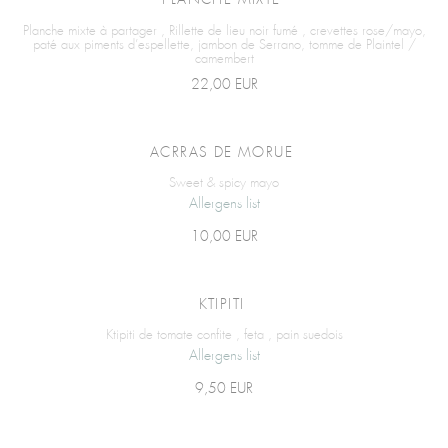
PLANCHE MIXTE
Planche mixte à partager , Rillette de lieu noir fumé , crevettes rose/mayo,
paté aux piments d’espellette, jambon de Serrano, tomme de Plaintel /
camembert
22,00 EUR
ACRRAS DE MORUE
Sweet & spicy mayo
Allergens list
10,00 EUR
KTIPITI
Ktipiti de tomate confite , feta , pain suedois
Allergens list
9,50 EUR