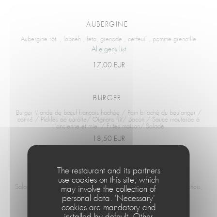
AUBERGINE
Aubergine rôti , labnéh , feta, grenade , cerfeuil , pomme grenaille
Allergens list
17,00 EUR
BURGER
Burger Viande de bœuf français hachée / Pain brioché du boulanger /
comté / Pickles de carotte/ Oignons frit/ Bacon / Sauce moutarde à
l’ancienne et miel / Frites maison/ Salade
18,50 EUR
The restaurant and its partners
SALADE CESAR
use cookies on this site, which
Salade césar ,salade, croûtons, oeuf dur Bio , sauce césar aux anchois,
may involve the collection of
pickles , poulet ,copeaux de parmesan
personal data. 'Necessary'
19,50 EUR
cookies are mandatory and