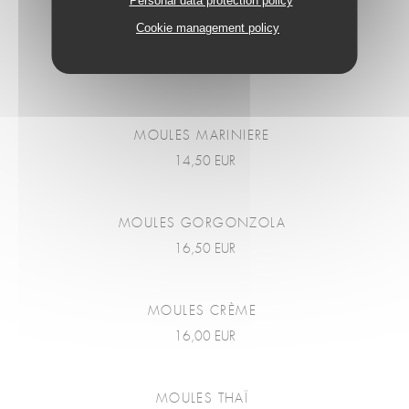
Personal data protection policy
Cookie management policy
MOULES
MOULES MARINIERE
14,50 EUR
MOULES GORGONZOLA
16,50 EUR
MOULES CRÈME
16,00 EUR
MOULES THAÏ