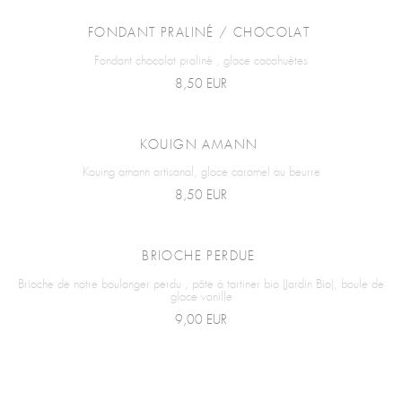
FONDANT PRALINÉ / CHOCOLAT
Fondant chocolat praliné , glace cacahuètes
8,50 EUR
KOUIGN AMANN
Kouing amann artisanal, glace caramel au beurre
8,50 EUR
BRIOCHE PERDUE
Brioche de notre boulanger perdu , pâte à tartiner bio (Jardin Bio), boule de
glace vanille
9,00 EUR