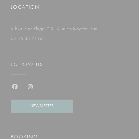
LOCATION
((opens in a new windo
3 bis rue de Plage 22410 Saint-Quay-Portrieux
02 96 33 74 67
FOLLOW US
Facebook ((opens in a new window))
Instagram ((opens in a new window))
NEWSLETTER
BOOKING