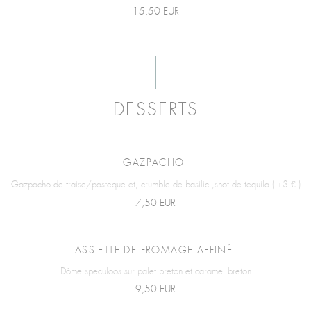
15,50 EUR
DESSERTS
GAZPACHO
Gazpacho de fraise/pasteque et, crumble de basilic ,shot de tequila ( +3 € )
7,50 EUR
ASSIETTE DE FROMAGE AFFINÉ
Dôme speculoos sur palet breton et caramel breton
9,50 EUR