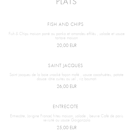
PLATS
FISH AND CHIPS
Fish & Chips maison pané au panko et amandes effilés , salade et sauce
tartare maison
20,00 EUR
SAINT JACQUES
Saint jacques de la baie snacké façon mafé , sauce cacahuètes, patate
douce rôtie cuites au sel , riz basmati
26,00 EUR
ENTRECOTE
Entrecôte, (origine France) frites maison, salade , beurre Café de paris
revisité ou sauce Gorgonzola
25,00 EUR