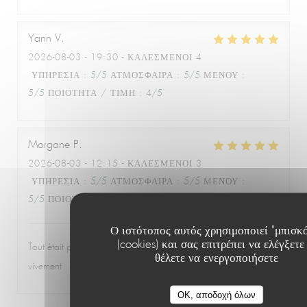
Yann
V
2026-08-03
- 19:30 - ΚΑΛΕΣΜΈΝΟΙ 4
ΥΠΗΡΕΣΊΑ
:
5
/5
ΑΤΜΌΣΦΑΙΡΑ
:
5
/5
ΜΕΝΟΎ
:
5
/5
ΠΟΙΌΤΗΤΑ / ΤΙΜΉ
:
4
/5
Morgane
P
2026-08-03
- 12:15 - ΚΑΛΕΣΜΈΝΟΙ 3
ΥΠΗΡΕΣΊΑ
:
5
/5
ΑΤΜΌΣΦΑΙΡΑ
:
5
/5
ΜΕΝΟΎ
:
5
/5
ΠΟΙΌΤΗΤΑ / ΤΙΜΉ
:
5
/5
Ο ιστότοπος αυτός χρησιμοποιεί "μπισκ
(cookies) και σας επιτρέπει να ελέγξετε 
Tout était parfait! Qualité prix, accueil.. je recommande
θέλετε να ενεργοποιήσετε
vivement
OK, αποδοχή όλων