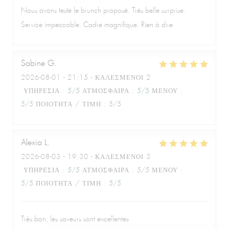
Nous avons testé le brunch proposé. Très belle surprise.
Service impeccable. Cadre magnifique. Rien à dire
Le Café de la Plage
Sabine
G
2026-08-01
- 21:15 - ΚΑΛΕΣΜΈΝΟΙ 2
ΥΠΗΡΕΣΊΑ
:
5
/5
ΑΤΜΌΣΦΑΙΡΑ
:
5
/5
ΜΕΝΟΎ
:
5
/5
ΠΟΙΌΤΗΤΑ / ΤΙΜΉ
:
5
/5
Alexia
L
2026-08-03
- 19:30 - ΚΑΛΕΣΜΈΝΟΙ 3
ΥΠΗΡΕΣΊΑ
:
5
/5
ΑΤΜΌΣΦΑΙΡΑ
:
5
/5
ΜΕΝΟΎ
:
5
/5
ΠΟΙΌΤΗΤΑ / ΤΙΜΉ
:
5
/5
Très bon, les saveurs sont excellentes