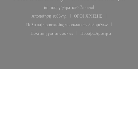
((ανοίγει σε νέο παράθυρο
δημιουργήθηκε από
Zenchef
Αποποίηση ευθύνης
ΌΡΟΙ ΧΡΉΣΗΣ
((ανοίγει σε νέο παράθυρο))
((ανοίγει σε νέο παράθυρο)
Πολιτική προστασίας προσωπικών δεδομένων
((ανοίγει σε νέο παράθυρο))
Πολιτική για τα cookies
Προσβασιμότητα
((ανοίγει σε νέο παράθυρο))
((ανοίγει σε νέο παράθυρ