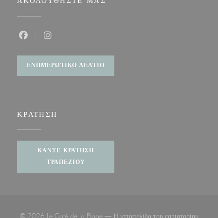
ΑΚΟΛΟΥΘΉΣΤΕ ΜΑΣ
Facebook ((ανοίγει σε νέο παράθυρο))
Instagram ((ανοίγει σε νέο παράθυρο))
ΕΝΗΜΕΡΩΤΙΚΌ ΔΕΛΤΊΟ
ΚΡΆΤΗΣΗ
ΚΆΝΤΕ ΚΡΆΤΗΣΗ
ΤΡΑΠΕΖΙΟΎ
© 2026 Le Café de la Plage — Η ιστοσελίδα του εστιατορίου