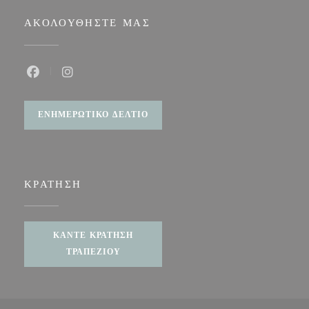
ΑΚΟΛΟΥΘΉΣΤΕ ΜΑΣ
Facebook ((ανοίγει σε νέο παράθυρο))
Instagram ((ανοίγει σε νέο παράθυρο))
ΕΝΗΜΕΡΩΤΙΚΌ ΔΕΛΤΊΟ
ΚΡΆΤΗΣΗ
ΚΆΝΤΕ ΚΡΆΤΗΣΗ
ΤΡΑΠΕΖΙΟΎ