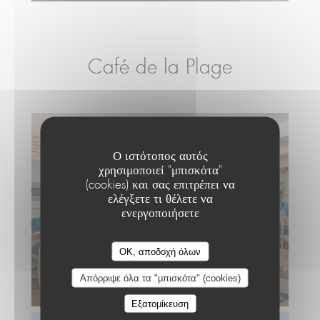
Café de la Plage
Ο ιστότοπος αυτός
χρησιμοποιεί "μπισκότα"
(cookies) και σας επιτρέπει να
ελέγξετε τι θέλετε να
ενεργοποιήσετε
Le Café de la Plage
OK, αποδοχή όλων
Απόρριψε όλα τα "μπισκότα" (cookies)
Εξατομίκευση