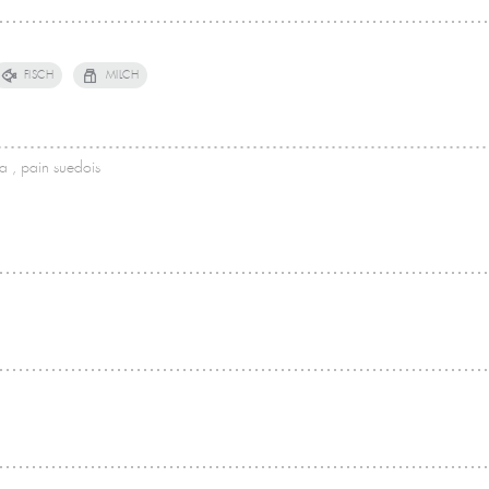
FISCH
MILCH
eta , pain suedois