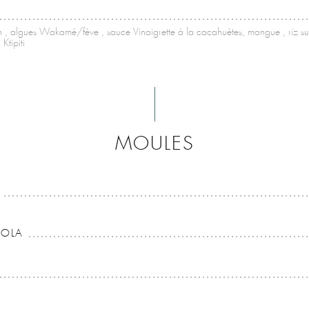
n , algues Wakamé/fève , sauce Vinaigrette à la cacahuètes, mangue , riz su
Ktipiti
MOULES
OLA