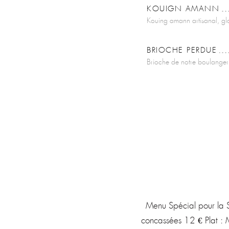
KOUIGN AMANN
Kouing amann artisanal, gl
BRIOCHE PERDUE
Brioche de notre boulanger p
Menu Spécial pour la S
concassées 12 € Plat : 