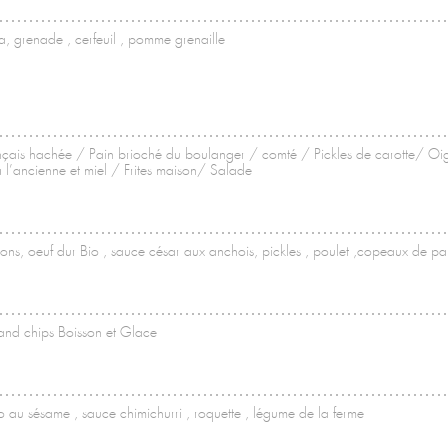
ta, grenade , cerfeuil , pomme grenaille
çais hachée / Pain brioché du boulanger / comté / Pickles de carotte/ Oig
’ancienne et miel / Frites maison/ Salade
ons, oeuf dur Bio , sauce césar aux anchois, pickles , poulet ,copeaux de p
Le Café de la Plage
h and chips Boisson et Glace
o au sésame , sauce chimichurri , roquette , légume de la ferme