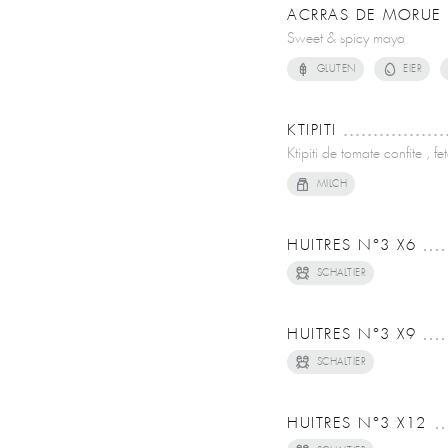
ACRRAS DE MORUE
Sweet & spicy mayo
GLUTEN
EIER
KTIPITI
Ktipiti de tomate confite , f
MILCH
HUITRES N°3 X6
SCHALTIER
HUITRES N°3 X9
SCHALTIER
HUITRES N°3 X12