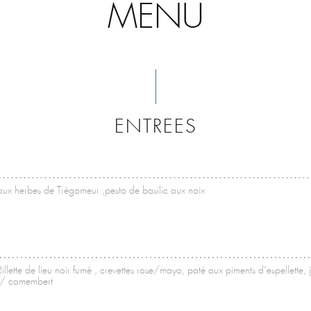
MENU
ENTREES
ux herbes de Trégomeur ,pesto de basilic aux noix
illette de lieu noir fumé , crevettes rose/mayo, paté aux piments d’espellette
l / camembert