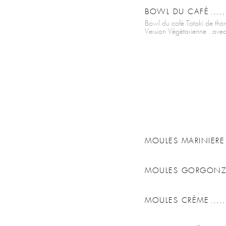
BOWL DU CAFÉ
Bowl du café Tataki de tho
Version Végétarienne : avec 
MOULES MARINIERE
MOULES GORGONZ
MOULES CRÈME