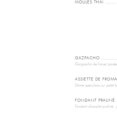
MOULES THAÏ
GAZPACHO
Gazpacho de fraise/pasteque
ASSIETTE DE FROM
Dôme speculoos sur palet b
FONDANT PRALINÉ
Fondant chocolat praliné ,