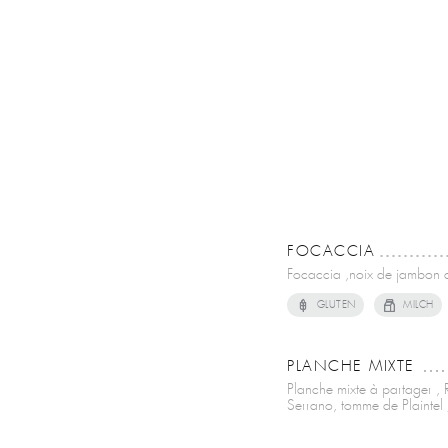
FOCACCIA
Focaccia ,noix de jambon a
GLUTEN
MILCH
PLANCHE MIXTE
Planche mixte à partager , R
Serrano, tomme de Plainte