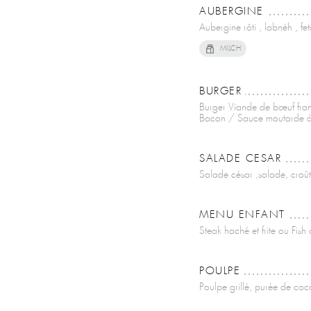
AUBERGINE
Aubergine rôti , labnéh , fe
MILCH
BURGER
Burger Viande de bœuf fran
Bacon / Sauce moutarde à l
SALADE CESAR
Salade césar ,salade, croût
MENU ENFANT
Steak haché et frite ou Fis
POULPE
Poulpe grillé, purée de coc