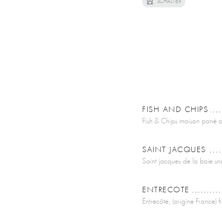
SCHALTIER
FISH AND CHIPS
Fish & Chips maison pané au
SAINT JACQUES
Saint jacques de la baie sn
ENTRECOTE
Entrecôte, (origine France) 