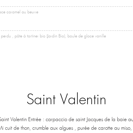
ace caramel au beurre
erdu , pâte à tartiner bio (Jardin Bio), boule de glace vanille
Saint Valentin
aint Valentin Entrée : carpaccio de saint Jacques de la baie a
Mi cuit de thon, crumble aux algues , purée de carotte au mis