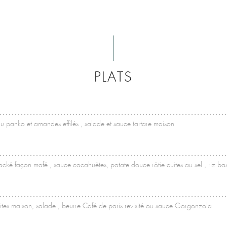
PLATS
 panko et amandes effilés , salade et sauce tartare maison
acké façon mafé , sauce cacahuètes, patate douce rôtie cuites au sel , riz ba
frites maison, salade , beurre Café de paris revisité ou sauce Gorgonzola