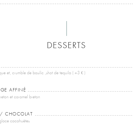
DESSERTS
 et, crumble de basilic ,shot de tequila ( +3 € )
AGE AFFINÉ
reton et caramel breton
 / CHOCOLAT
 glace cacahuètes