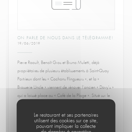
ON PARLE DE NOUS DANS LE TÉLÉGRAMME!
19/06/2019
Pierre Raoult, Benoît Gros et Bruno Muletti, déjà
propriétaires de plusieurs établissements à Saint-Quay
Portrieux dont les « Cochons Flingueurs », et la «
Brasserie Uncle » viennent de rénover l’ancien « Davy’s »
qui a laissé place au « Café de la Plage ». Situé sur le
sentier des douaniers, entre les plages du casino et du
Chatelet. Ce restaurant de bord de mer offre une
Le restaurant et ses partenaires
utilisent des cookies sur ce site,
centaine de places assises avec une terrasse située face
pouvant impliquer la collecte
à la mer. Côté carte, les produits de la mer ont été
de données à caractère