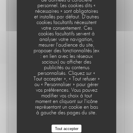
personnel. Les cookies dits «
privilégiés (lotte, lieu jaune, tourteaux…). Quatre cartes
nécessaires » sont obligatoires
seront proposées à l’année en fonction des arrivages et
et installés par défaut. D'autres
un menu à 19,90 € (entrée, plat et dessert). Le chef
cookies facultatifs nécessitent
votre consentement. Ces
réalise, également, des tapas.
cookies facultatifs servent à
analyser votre navigation,
mesurer l'audience du site,
proposer des fonctionnalités (ex
À noter
: en lien avec les réseaux
sociaux) ou afficher des
Ouvert tous les jours pendant l’été de 10 h à 2 h. Sans
publicités ou contenus
réservation : place de la Plage, à Saint-Quay-Portrieux.
personnalisés. Cliquez sur «
Le Café de la Plage
Tout accepter », « Tout refuser »
© Le Télégramme https://www.letelegramme.fr/cotes-
ou « Personnaliser » pour gérer
darmor/saint-quay-portrieux/vitrine-le-cafe-de-la-plage-
vos préférences. Vous pouvez
modifier vos choix à tout
vient-d-ouvrir-19-06-2019-
moment en cliquant sur l'icône
12315632.php#zwE5htqtkRVGURU4.99
représentant un cookie en bas
à gauche des pages du site.
Tout accepter