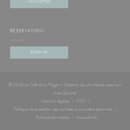
NEWSLETTER
RÉSERVATION
RÉSERVER
© 2026 Le Café de la Plage — Création de site internet restaurant
((ouvre une nouvelle fenêtre))
avec
Zenchef
Mentions légales
CGU
((ouvre une nouvelle fenêtre))
((ouvre une nouvelle fenêtre)
Politique de protection des données à caractère personnel
((ouvre une nouvelle fenêtre))
Politique de cookies
Accessibilite
((ouvre une nouvelle fenêtre))
((ouvre une nouvelle fenêtr